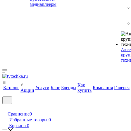
медиаплееры
Аксе
круп
техн
Как
Каталог
Услуги
Блог
Бренды
Компания
Галерея
Акции
купить
Сравнение
0
Избранные товары
0
Корзина
0