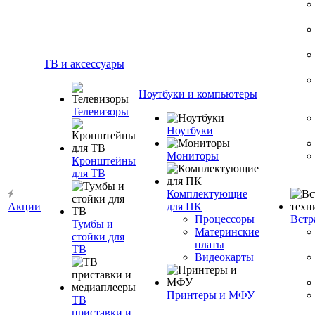
ТВ и аксессуары
Ноутбуки и компьютеры
Телевизоры
Ноутбуки
Мониторы
Кронштейны
для ТВ
Комплектующие
Акции
для ПК
Процессоры
Встр
Тумбы и
Материнские
стойки для
платы
ТВ
Видеокарты
Принтеры и МФУ
ТВ
приставки и