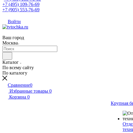
+7 (495) 109-76-69
+7 (905) 553-76-69
Войти
Ваш город
Москва
Каталог
По всему сайту
По каталогу
Сравнение
0
Избранные товары
0
Корзина
0
Крупная б
Отде
техн