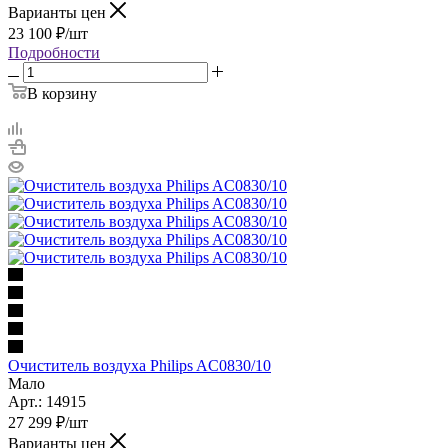
Варианты цен
23 100
₽
/шт
Подробности
В корзину
Очиститель воздуха Philips AC0830/10
Мало
Арт.: 14915
27 299
₽
/шт
Варианты цен