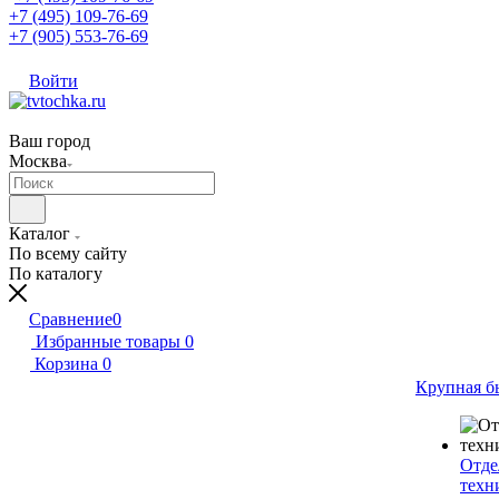
+7 (495) 109-76-69
+7 (905) 553-76-69
Войти
Ваш город
Москва
Каталог
По всему сайту
По каталогу
Сравнение
0
Избранные товары
0
Корзина
0
Крупная б
Отде
техн