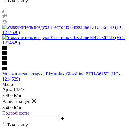
В корзину
Увлажнитель воздуха Electrolux GlossLine EHU-3615D (HC-
1214529)
Мало
Арт.: 14748
8 400
₽
/шт
Варианты цен
8 400
₽
/шт
Подробности
В корзину