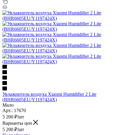
Увлажнитель воздуха Xiaomi Humidifier 2 Lite
(BHR6605EU/Y1197424X)
Мало
Арт.: 17670
5 200
₽
/шт
Варианты цен
5 200
₽
/шт