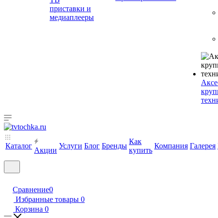
приставки и
медиаплееры
Аксе
круп
техн
Как
Каталог
Услуги
Блог
Бренды
Компания
Галерея
Акции
купить
Сравнение
0
Избранные товары
0
Корзина
0