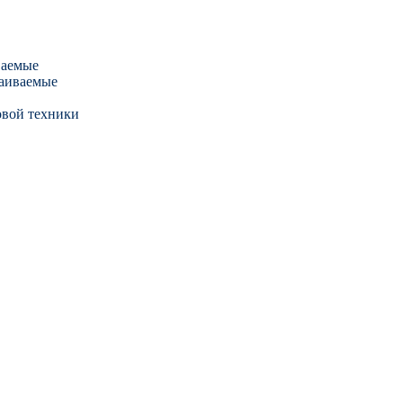
ваемые
аиваемые
овой техники