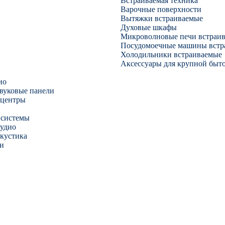
Встраиваемая техника
Варочные поверхности
Вытяжки встраиваемые
Духовые шкафы
Микроволновые печи встраи
Посудомоечные машины встр
Холодильники встраиваемые
Аксессуары для крупной быт
ио
звуковые панели
 центры
 системы
аудио
акустика
и