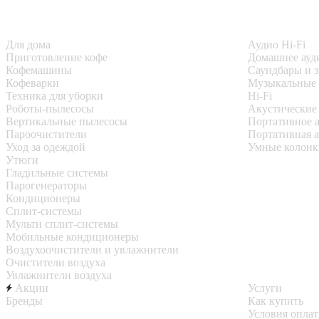
Для дома
Аудио Hi-Fi
Приготовление кофе
Домашнее ауд
Кофемашины
Саундбары и 
Кофеварки
Музыкальные
Техника для уборки
Hi-Fi
Роботы-пылесосы
Акустические
Вертикальные пылесосы
Портативное 
Пароочистители
Портативная 
Уход за одеждой
Умные колонк
Утюги
Гладильные системы
Парогенераторы
Кондиционеры
Сплит-системы
Мульти сплит-системы
Мобильные кондиционеры
Воздухоочистители и увлажнители
Очистители воздуха
Увлажнители воздуха
Акции
Услуги
Бренды
Как купить
Условия опла