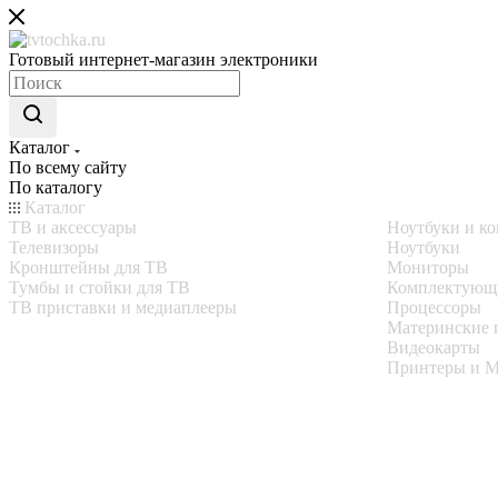
Готовый интернет-магазин электроники
Каталог
По всему сайту
По каталогу
Каталог
ТВ и аксессуары
Ноутбуки и к
Телевизоры
Ноутбуки
Кронштейны для ТВ
Мониторы
Тумбы и стойки для ТВ
Комплектующ
ТВ приставки и медиаплееры
Процессоры
Материнские 
Видеокарты
Принтеры и 