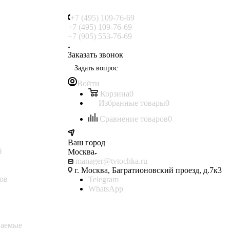
+7 (495) 109-76-69
+7 (495) 109-76-69
+7 (905) 553-76-69
Заказать звонок
Задать вопрос
Войти
Корзина
0
Избранные товары
0
Сравнение товаров
0
Ваш город
й
Москва
manager@tvtochka.ru
г. Москва, Багратионовский проезд, д.7к3
ов
Telegram
WhatsApp
ваемые