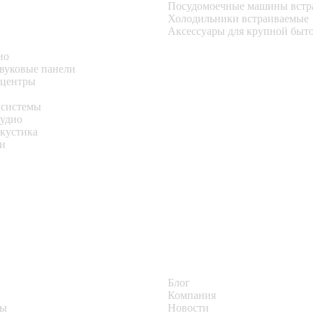
Посудомоечные машины встр
Холодильники встраиваемые
Аксессуары для крупной быт
ио
звуковые панели
 центры
 системы
аудио
акустика
и
Блог
Компания
ты
Новости