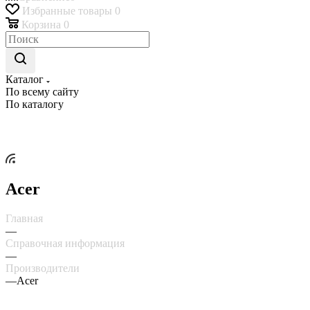
Избранные товары
0
Корзина
0
Каталог
По всему сайту
По каталогу
Acer
Главная
—
Справочная информация
—
Производители
—
Acer