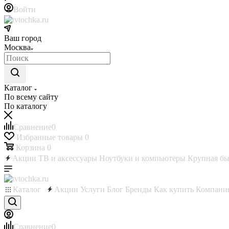
Войти
Ваш город
Москва
Каталог
По всему сайту
По каталогу
Сравнение
0
Избранные товары
0
Корзина
0
Акции
ТВ и аксессуары
Ноутбуки и компьютеры
Крупная бы
Каталог
Акции
Услуги
Блог
Бренды
Как купить
Компани
Сравнение
0