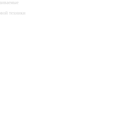
аиваемые
овой техники