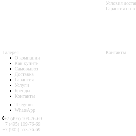
Условия доста
Гарантия на т
Галерея
Контакты
О компании
Как купить
Самовывоз
Доставка
Гарантия
Услуги
Бренды
Контакты
Telegram
WhatsApp
+7 (495) 109-76-69
+7 (495) 109-76-69
+7 (905) 553-76-69