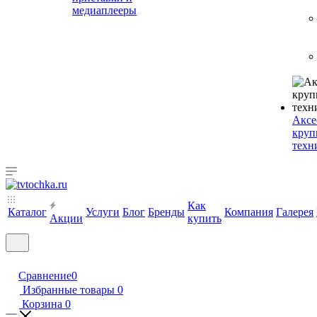
медиаплееры
Аксе
круп
техн
Как
Каталог
Услуги
Блог
Бренды
Компания
Галерея
Акции
купить
Сравнение
0
Избранные товары
0
Корзина
0