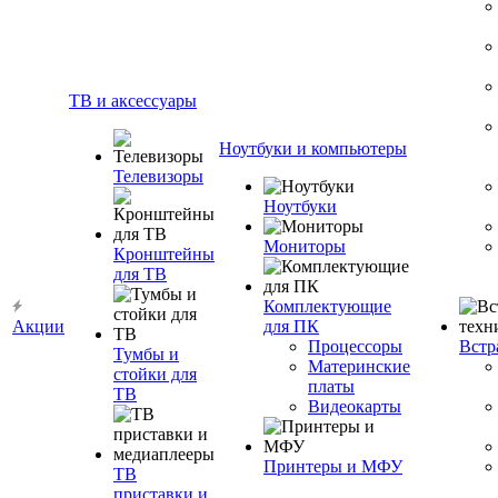
ТВ и аксессуары
Ноутбуки и компьютеры
Телевизоры
Ноутбуки
Мониторы
Кронштейны
для ТВ
Комплектующие
Акции
для ПК
Процессоры
Встр
Тумбы и
Материнские
стойки для
платы
ТВ
Видеокарты
Принтеры и МФУ
ТВ
приставки и