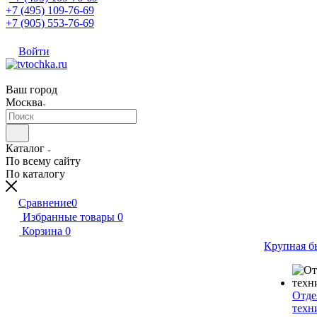
+7 (495) 109-76-69
+7 (905) 553-76-69
Войти
Ваш город
Москва
Каталог
По всему сайту
По каталогу
Сравнение
0
Избранные товары
0
Корзина
0
Крупная б
Отде
техн