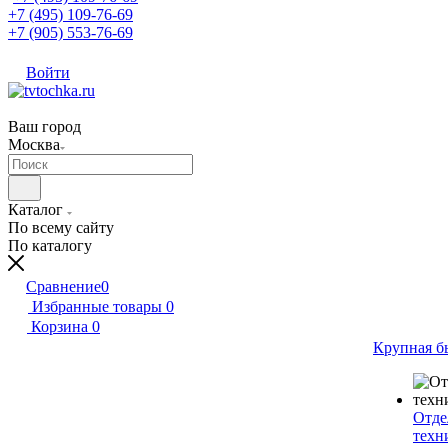
+7 (495) 109-76-69
+7 (905) 553-76-69
Войти
Ваш город
Москва
Каталог
По всему сайту
По каталогу
Сравнение
0
Избранные товары
0
Корзина
0
Крупная б
Отде
техн