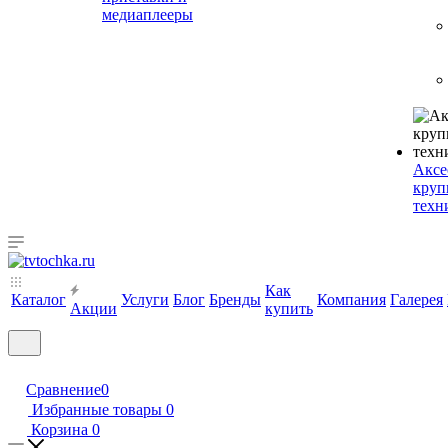
медиаплееры
Аксе
круп
техн
Как
Каталог
Услуги
Блог
Бренды
Компания
Галерея
Акции
купить
Сравнение
0
Избранные товары
0
Корзина
0