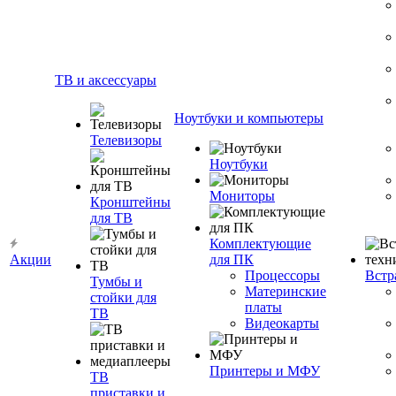
ТВ и аксессуары
Ноутбуки и компьютеры
Телевизоры
Ноутбуки
Мониторы
Кронштейны
для ТВ
Комплектующие
Акции
для ПК
Процессоры
Встр
Тумбы и
Материнские
стойки для
платы
ТВ
Видеокарты
Принтеры и МФУ
ТВ
приставки и