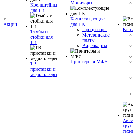
Мониторы
Кронштейны
для ТВ
Комплектующие
Акции
для ПК
Процессоры
Встр
Тумбы и
Материнские
стойки для
платы
ТВ
Видеокарты
Принтеры и МФУ
ТВ
приставки и
медиаплееры
Аксе
круп
техн