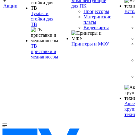
Комплектующие
Акции
для ПК
Процессоры
Встр
Тумбы и
Материнские
стойки для
платы
ТВ
Видеокарты
Принтеры и МФУ
ТВ
приставки и
медиаплееры
Аксе
круп
техн