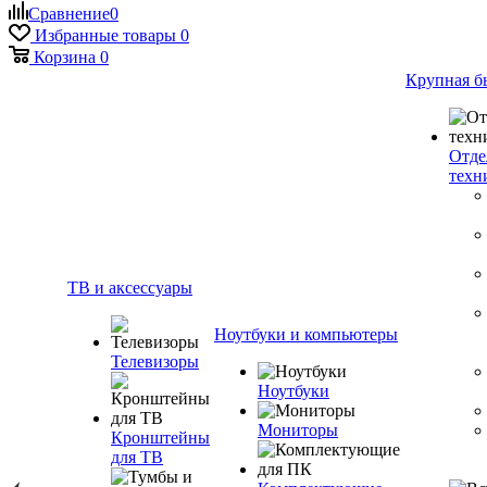
Сравнение
0
Избранные товары
0
Корзина
0
Крупная б
Отде
техн
ТВ и аксессуары
Ноутбуки и компьютеры
Телевизоры
Ноутбуки
Мониторы
Кронштейны
для ТВ