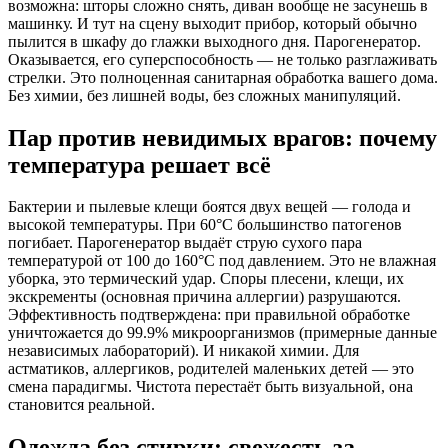
возможна: шторы сложно снять, диван вообще не засунешь в
машинку. И тут на сцену выходит прибор, который обычно
пылится в шкафу до глажки выходного дня. Парогенератор.
Оказывается, его суперспособность — не только разглаживать
стрелки. Это полноценная санитарная обработка вашего дома.
Без химии, без лишней воды, без сложных манипуляций.
Пар против невидимых врагов: почему
температура решает всё
Бактерии и пылевые клещи боятся двух вещей — голода и
высокой температуры. При 60°C большинство патогенов
погибает. Парогенератор выдаёт струю сухого пара
температурой от 100 до 160°C под давлением. Это не влажная
уборка, это термический удар. Споры плесени, клещи, их
экскременты (основная причина аллергии) разрушаются.
Эффективность подтверждена: при правильной обработке
уничтожается до 99.9% микроорганизмов (примерные данные
независимых лабораторий). И никакой химии. Для
астматиков, аллергиков, родителей маленьких детей — это
смена парадигмы. Чистота перестаёт быть визуальной, она
становится реальной.
Одежда без стирки: свежесть за