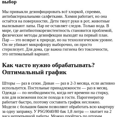
выбор
Мы привыкли дезинфицировать всё хлоркой, спреями,
антибактериальными салфетками. Химия работает, но она
остаётся на поверхностях. Дети тянут руки в рот, животные
вылизывают лапы. Пар не оставляет следов. Только вода. В
мире, где антибиотикорезистентность становится проблемой,
физические методы дезинфекции выходят на первый план.
Пар — это возврат к природе, но на технологическом уровне.
Он не убивает микрофлору выборочно, он просто
стерилизует. Для дома, где важна гигиена без токсичности,
это оптимальный вариант.
Как часто нужно обрабатывать?
Оптимальный график
Шторы — раз в сезон. Диван — раз в 2-3 месяца, если активно
используется. Постельные принадлежности — раз в месяц.
Одежда — по необходимости, когда нет времени на стирку,
или для освежения после похода в гости. Парогенератор
работает быстро, поэтому составить график несложно.
Модели с большим баком позволяют обработать всю квартиру
за одну заправку. У PSG9040/80 бак 1,8 литра — хватает на 2
часа непрерывной работы. Можно пройтись по шторам,