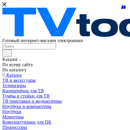
21
24
10
39
10
25
18
32
24
31
15
45
26
16
12
27
7
8
7
Готовый интернет-магазин электроники
Каталог
По всему сайту
По каталогу
Каталог
ТВ и аксессуары
Телевизоры
Кронштейны для ТВ
Тумбы и стойки для ТВ
ТВ приставки и медиаплееры
Ноутбуки и компьютеры
Ноутбуки
Мониторы
Комплектующие для ПК
Процессоры