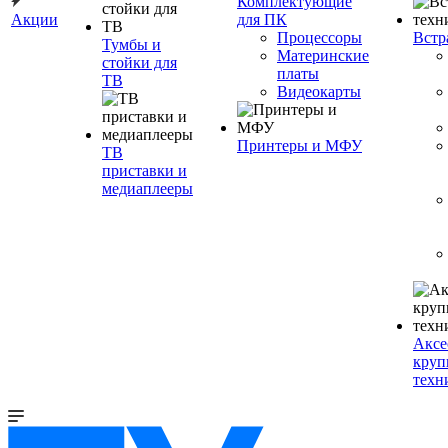
Комплектующие
Акции
для ПК
Процессоры
Встр
Тумбы и
Материнские
стойки для
платы
ТВ
Видеокарты
Принтеры и МФУ
ТВ
приставки и
медиаплееры
Аксе
круп
техн