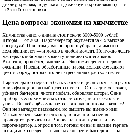
дивану, креслам, подушкам и даже обуви (кроме замши) — и
всё это без остановки.
Цена вопроса: экономия на химчистке
Химчистка одного дивана стоит около 3000-5000 рублей.
Шторы — от 2000. Парогенератор окупается за 4-5 вызовов
спецслужб. При этом у вас не просто убирают, а именно
дезинфицируют — и можно в любой момент. Не нужно ждать
мастера, освобождать комнату, волноваться за химию.
Включил, прошёлся, выключил. Экономия денег и нервов
очевидна. И вещи, обработанные паром, дольше сохраняют
цвет и форму, потому что нет агрессивных растворителей.
Парогенератор перестал быть узким специалистом. Теперь это
многофункциональный центр гигиены. Он гладит, освежает,
убивает бактерии, чистит мебель, обновляет шторы. Один
прибор вместо химчистки, отпаривателя, дезинфектора и
утюга. Вы всё ещё сомневаетесь, что ваши шторы грязные?
Они не выглядят пыльными, но дышите вы именно ими.
Мягкая мебель кажется чистой, но именно на ней вы
проводите треть жизни. Вопрос не в том, нужен ли вам
парогенератор. Вопрос в том, готовы ли вы и дальше терпеть
невидимых соседей — пылевых клещей и бактерий — на