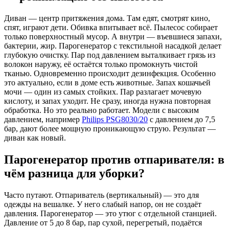
Диван — центр притяжения дома. Там едят, смотрят кино,
спят, играют дети. Обивка впитывает всё. Пылесос собирает
только поверхностный мусор. А внутри — въевшиеся запахи,
бактерии, жир. Парогенератор с текстильной насадкой делает
глубокую очистку. Пар под давлением выталкивает грязь из
волокон наружу, её остаётся только промокнуть чистой
тканью. Одновременно происходит дезинфекция. Особенно
это актуально, если в доме есть животные. Запах кошачьей
мочи — один из самых стойких. Пар разлагает мочевую
кислоту, и запах уходит. Не сразу, иногда нужна повторная
обработка. Но это реально работает. Модели с высоким
давлением, например
Philips PSG8030/20
с давлением до 7,5
бар, дают более мощную проникающую струю. Результат —
диван как новый.
Парогенератор против отпаривателя: в
чём разница для уборки?
Часто путают. Отпариватель (вертикальный) — это для
одежды на вешалке. У него слабый напор, он не создаёт
давления. Парогенератор — это утюг с отдельной станцией.
Давление от 5 до 8 бар, пар сухой, перегретый, подаётся