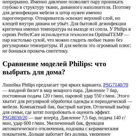
непрерывно. Именно давление позволяет пару проникать
глубоко в структуру ткани, диванного наполнителя. Поэтому
для дезинфекции мебели и штор нужен именно
парогенератор. Отпариватель освежит верхний слой, но
клещей внутри дивана не убьёт. Для бытовой дезинфекции
критична именно температура на выходе из сопла. У Philips в
сериях PerfectCare используется технология OptimalTEMP —
пар настолько сухой, что можно гладить любые ткани без
регулировки температуры. И для мебели это огромный плюс:
не боишься прожечь синтетику.
Сравнение моделей Philips: что
выбрать для дома?
Линейка Philips предлагает три ярких варианта.
PSG7140/70
— входной билет в мир мощного пара. Давление 7 бар,
постоянная подача 120 г/мин, паровой удар 550 г/мин. Этого
хватит для регулярной обработки одежды и периодической —
мебели. Компактный бак, быстрый нагрев. Отличный выбор
для семьи, где хотят попробовать и оценить эффект.
PSG8030/20
— шаг вперёд. Давление 7,5 бар, подача 140 г/
мин, удар 600 г/мин. Увеличенный бак, функция
автоматического отключения, подошва с керамическим
покрытием. Дольше работает без долива, увереннее