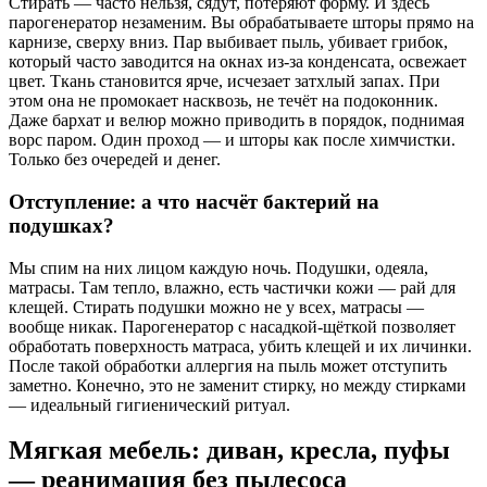
Стирать — часто нельзя, сядут, потеряют форму. И здесь
парогенератор незаменим. Вы обрабатываете шторы прямо на
карнизе, сверху вниз. Пар выбивает пыль, убивает грибок,
который часто заводится на окнах из-за конденсата, освежает
цвет. Ткань становится ярче, исчезает затхлый запах. При
этом она не промокает насквозь, не течёт на подоконник.
Даже бархат и велюр можно приводить в порядок, поднимая
ворс паром. Один проход — и шторы как после химчистки.
Только без очередей и денег.
Отступление: а что насчёт бактерий на
подушках?
Мы спим на них лицом каждую ночь. Подушки, одеяла,
матрасы. Там тепло, влажно, есть частички кожи — рай для
клещей. Стирать подушки можно не у всех, матрасы —
вообще никак. Парогенератор с насадкой-щёткой позволяет
обработать поверхность матраса, убить клещей и их личинки.
После такой обработки аллергия на пыль может отступить
заметно. Конечно, это не заменит стирку, но между стирками
— идеальный гигиенический ритуал.
Мягкая мебель: диван, кресла, пуфы
— реанимация без пылесоса