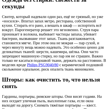
секунды
Свитер, который надевали один раз, ещё не грязный, но уже
«носился». Впитал запах метро, ресторана, собственной
кухни. Стирать его рано, а вешать в шкаф — испортить всё
вокруг. Парогенератор решает это мгновенно. Струя пара
проникает в волокна, выбивает частицы запаха, убивает
бактерии, вызвавшие этот запах. Ткань разглаживается,
становится мягче. При этом она не мокрая — пар сухой, и
через минуту вещь можно надевать. Это особенно ценно для
деликатных тканей: шерсти, кашемира, шёлка. Они часто
запрещают машинную стирку, но пар им не страшен. Важно
только не касаться подошвой ткани, держать на расстоянии. В
моделях вроде
Philips PSG9040/80
с керамической подошвой
скольжение идеальное, риск опалить ткань минимален.
Шторы: как очистить то, что нельзя
снять
Гардины, портьеры, римские шторы. Они висят годами. На
них оседает уличная пыль, выхлопные газы, если окна
выходят на дорогу. Снимать тяжёлые портьеры — квест.