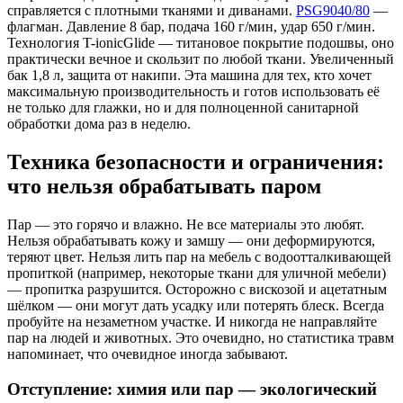
справляется с плотными тканями и диванами.
PSG9040/80
—
флагман. Давление 8 бар, подача 160 г/мин, удар 650 г/мин.
Технология T-ionicGlide — титановое покрытие подошвы, оно
практически вечное и скользит по любой ткани. Увеличенный
бак 1,8 л, защита от накипи. Эта машина для тех, кто хочет
максимальную производительность и готов использовать её
не только для глажки, но и для полноценной санитарной
обработки дома раз в неделю.
Техника безопасности и ограничения:
что нельзя обрабатывать паром
Пар — это горячо и влажно. Не все материалы это любят.
Нельзя обрабатывать кожу и замшу — они деформируются,
теряют цвет. Нельзя лить пар на мебель с водоотталкивающей
пропиткой (например, некоторые ткани для уличной мебели)
— пропитка разрушится. Осторожно с вискозой и ацетатным
шёлком — они могут дать усадку или потерять блеск. Всегда
пробуйте на незаметном участке. И никогда не направляйте
пар на людей и животных. Это очевидно, но статистика травм
напоминает, что очевидное иногда забывают.
Отступление: химия или пар — экологический