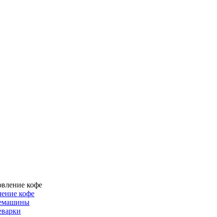
ение кофе
емашины
еварки