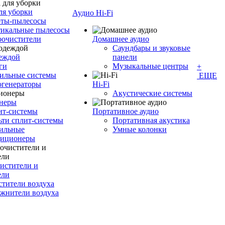
ля уборки
Аудио Hi-Fi
оты-пылесосы
тикальные пылесосы
оочистители
Домашнее аудио
Саундбары и звуковые
деждой
панели
ги
Музыкальные центры
+
ильные системы
ЕЩЕ
огенераторы
Hi-Fi
Акустические системы
неры
ит-системы
Портативное аудио
ти сплит-системы
Портативная акустика
ильные
Умные колонки
диционеры
истители и
ели
тители воздуха
жнители воздуха