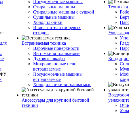
Посудомоечные машины
ры
Стиральные машины
Техника д
Стиральные машины с сушкой
Роб
Сушильные машины
Вер
Холодильники
Пар
Измельчители пищевых
отходов
Уход за о
Утю
для
Встраиваемая техника
Глад
Варочные поверхности
Пар
ы
Вытяжки встраиваемые
ие
Духовые шкафы
Кондицио
Микроволновые печи
Спл
ы
встраиваемые
Муль
Посудомоечные машины
Моб
У
встраиваемые
кон
Холодильники встраиваемые
Воздухооч
Аксессуары для крупной бытовой
увлажнит
техники
Очис
Увла