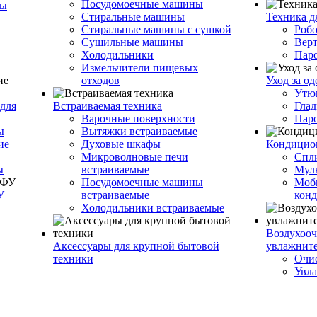
Посудомоечные машины
ры
Стиральные машины
Техника д
Стиральные машины с сушкой
Роб
Сушильные машины
Вер
Холодильники
Пар
Измельчители пищевых
отходов
Уход за о
Утю
для
Встраиваемая техника
Глад
Варочные поверхности
Пар
ы
Вытяжки встраиваемые
ие
Духовые шкафы
Кондицио
Микроволновые печи
Спл
ы
встраиваемые
Муль
Посудомоечные машины
Моб
У
встраиваемые
кон
Холодильники встраиваемые
Воздухооч
Аксессуары для крупной бытовой
увлажнит
техники
Очис
Увла