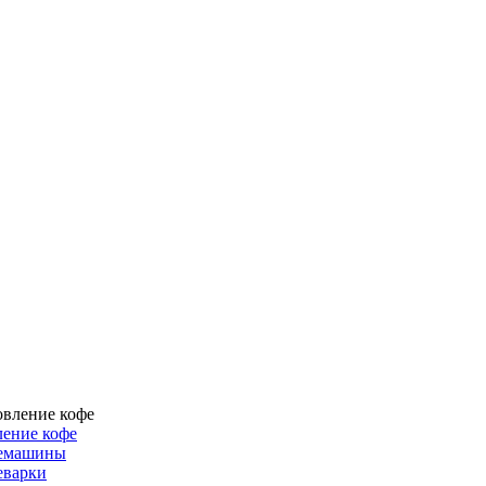
ение кофе
емашины
еварки