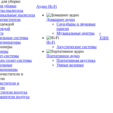
ля уборки
Аудио Hi-Fi
оты-пылесосы
тикальные пылесосы
оочистители
Домашнее аудио
Саундбары и звуковые
деждой
панели
ги
Музыкальные центры
+
ильные системы
ЕЩЕ
огенераторы
Hi-Fi
Акустические системы
неры
ит-системы
Портативное аудио
ти сплит-системы
Портативная акустика
ильные
Умные колонки
диционеры
истители и
ели
тители воздуха
жнители воздуха