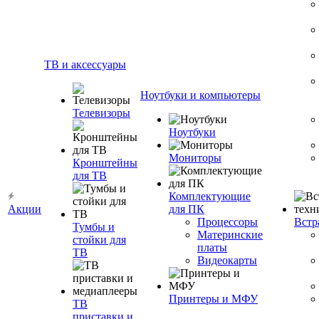
ТВ и аксессуары
Ноутбуки и компьютеры
Телевизоры
Ноутбуки
Мониторы
Кронштейны
для ТВ
Комплектующие
Акции
для ПК
Процессоры
Встр
Тумбы и
Материнские
стойки для
платы
ТВ
Видеокарты
Принтеры и МФУ
ТВ
приставки и