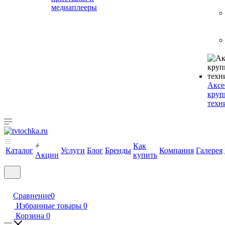
медиаплееры
Аксе
круп
техн
Как
Каталог
Услуги
Блог
Бренды
Компания
Галерея
Акции
купить
Сравнение
0
Избранные товары
0
Корзина
0