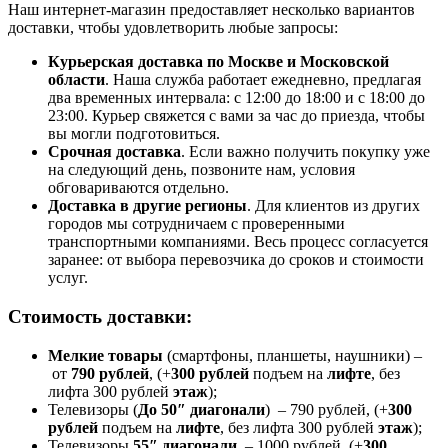
Наш интернет-магазин предоставляет несколько вариантов
доставки, чтобы удовлетворить любые запросы:
Курьерская доставка по Москве и Московской
области
. Наша служба работает ежедневно, предлагая
два временных интервала: с 12:00 до 18:00 и с 18:00 до
23:00. Курьер свяжется с вами за час до приезда, чтобы
вы могли подготовиться.
Срочная доставка
. Если важно получить покупку уже
на следующий день, позвоните нам, условия
обговариваются отдельно.
Доставка в другие регионы
. Для клиентов из других
городов мы сотрудничаем с проверенными
транспортными компаниями. Весь процесс согласуется
заранее: от выбора перевозчика до сроков и стоимости
услуг.
Стоимость доставки:
Мелкие товары
(смартфоны, планшеты, наушники) –
от
790 рублей
, (+
300 рублей
подъем на
лифте
, без
лифта 300 рублей
этаж
);
Телевизоры (
До 50″ диагонали
) – 790 рублей, (+
300
рублей
подъем на
лифте
, без лифта 300 рублей
этаж
);
Телевизоры
55″ диагонали
– 1000 рублей, (+
300