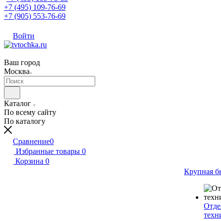
+7 (495) 109-76-69
+7 (905) 553-76-69
Войти
Ваш город
Москва
Каталог
По всему сайту
По каталогу
Сравнение
0
Избранные товары
0
Корзина
0
Крупная б
Отде
техн