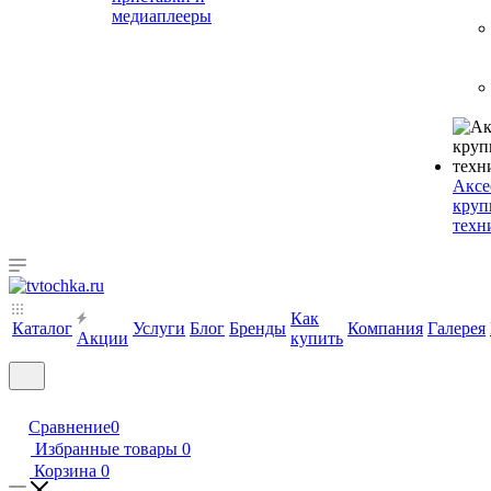
медиаплееры
Аксе
круп
техн
Как
Каталог
Услуги
Блог
Бренды
Компания
Галерея
Акции
купить
Сравнение
0
Избранные товары
0
Корзина
0