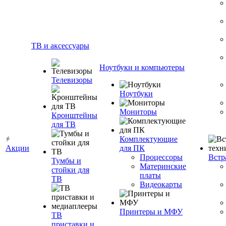
ТВ и аксессуары
Ноутбуки и компьютеры
Телевизоры
Ноутбуки
Мониторы
Кронштейны
для ТВ
Комплектующие
Акции
для ПК
Процессоры
Встр
Тумбы и
Материнские
стойки для
платы
ТВ
Видеокарты
Принтеры и МФУ
ТВ
приставки и