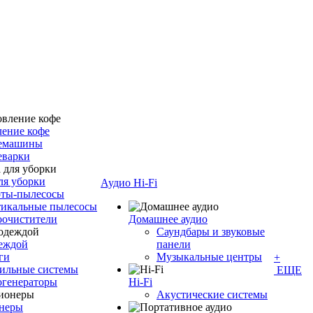
ение кофе
емашины
еварки
ля уборки
Аудио Hi-Fi
оты-пылесосы
тикальные пылесосы
оочистители
Домашнее аудио
Саундбары и звуковые
деждой
панели
ги
Музыкальные центры
+
ильные системы
ЕЩЕ
огенераторы
Hi-Fi
Акустические системы
неры