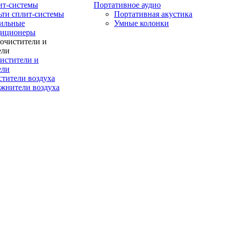
ит-системы
Портативное аудио
ти сплит-системы
Портативная акустика
ильные
Умные колонки
диционеры
истители и
ели
тители воздуха
жнители воздуха