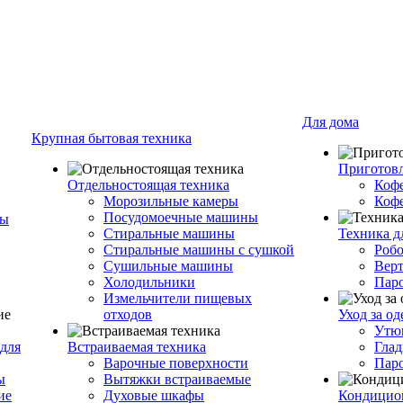
Для дома
Крупная бытовая техника
Приготовл
Отдельностоящая техника
Коф
Морозильные камеры
Коф
Посудомоечные машины
ры
Стиральные машины
Техника д
Стиральные машины с сушкой
Роб
Сушильные машины
Вер
Холодильники
Пар
Измельчители пищевых
отходов
Уход за о
Утю
для
Встраиваемая техника
Глад
Варочные поверхности
Пар
ы
Вытяжки встраиваемые
ие
Духовые шкафы
Кондицио