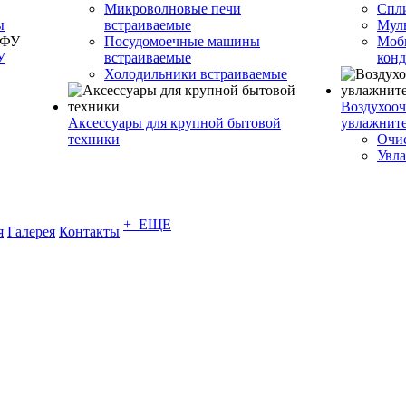
Микроволновые печи
Спл
ы
встраиваемые
Муль
Посудомоечные машины
Моб
У
встраиваемые
кон
Холодильники встраиваемые
Воздухооч
Аксессуары для крупной бытовой
увлажнит
техники
Очис
Увла
+ ЕЩЕ
я
Галерея
Контакты