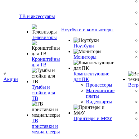
ТВ и аксессуары
Ноутбуки и компьютеры
Телевизоры
Ноутбуки
Мониторы
Кронштейны
для ТВ
Комплектующие
Акции
для ПК
Процессоры
Встр
Тумбы и
Материнские
стойки для
платы
ТВ
Видеокарты
Принтеры и МФУ
ТВ
приставки и
медиаплееры