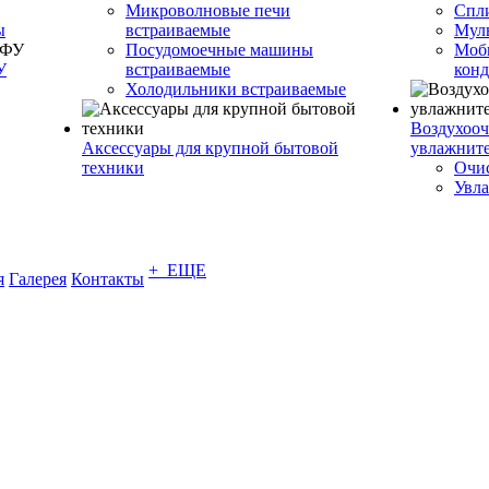
Микроволновые печи
Спл
ы
встраиваемые
Муль
Посудомоечные машины
Моб
У
встраиваемые
кон
Холодильники встраиваемые
Воздухооч
Аксессуары для крупной бытовой
увлажнит
техники
Очис
Увла
+ ЕЩЕ
я
Галерея
Контакты