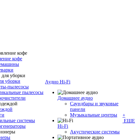
ение кофе
емашины
еварки
ля уборки
Аудио Hi-Fi
оты-пылесосы
тикальные пылесосы
оочистители
Домашнее аудио
Саундбары и звуковые
деждой
панели
ги
Музыкальные центры
+
ильные системы
ЕЩЕ
огенераторы
Hi-Fi
Акустические системы
неры