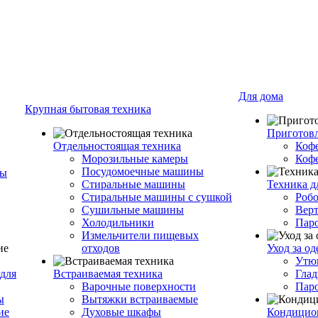
Для дома
Крупная бытовая техника
Приготовл
Отдельностоящая техника
Коф
Морозильные камеры
Коф
Посудомоечные машины
ры
Стиральные машины
Техника д
Стиральные машины с сушкой
Роб
Сушильные машины
Вер
Холодильники
Пар
Измельчители пищевых
отходов
Уход за о
Утю
для
Встраиваемая техника
Глад
Варочные поверхности
Пар
ы
Вытяжки встраиваемые
ие
Духовые шкафы
Кондицио