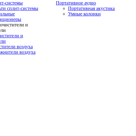
ит-системы
Портативное аудио
ти сплит-системы
Портативная акустика
ильные
Умные колонки
диционеры
истители и
ели
тители воздуха
жнители воздуха