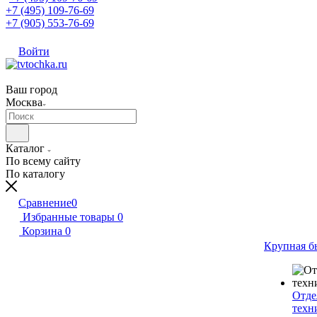
+7 (495) 109-76-69
+7 (905) 553-76-69
Войти
Ваш город
Москва
Каталог
По всему сайту
По каталогу
Сравнение
0
Избранные товары
0
Корзина
0
Крупная б
Отде
техн