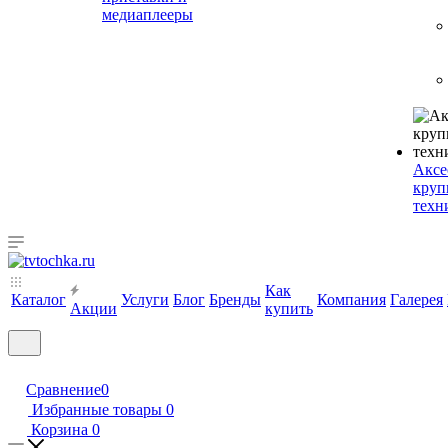
медиаплееры
Аксе
круп
техн
Как
Каталог
Услуги
Блог
Бренды
Компания
Галерея
Акции
купить
Сравнение
0
Избранные товары
0
Корзина
0