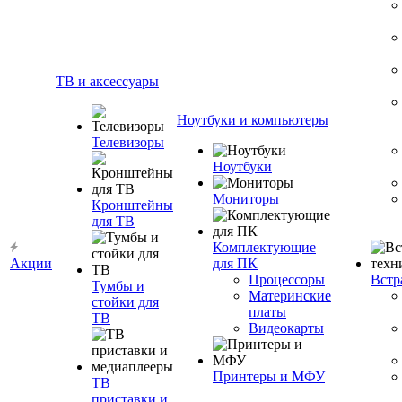
ТВ и аксессуары
Ноутбуки и компьютеры
Телевизоры
Ноутбуки
Мониторы
Кронштейны
для ТВ
Комплектующие
Акции
для ПК
Процессоры
Встр
Тумбы и
Материнские
стойки для
платы
ТВ
Видеокарты
Принтеры и МФУ
ТВ
приставки и