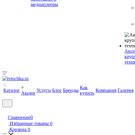
медиаплееры
Аксе
круп
техн
Как
Каталог
Услуги
Блог
Бренды
Компания
Галерея
Акции
купить
Сравнение
0
Избранные товары
0
Корзина
0