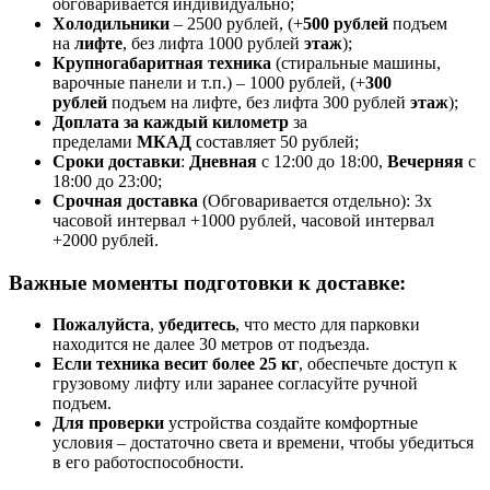
обговаривается индивидуально;
Холодильники
– 2500 рублей, (+
500 рублей
подъем
на
лифте
, без лифта 1000 рублей
этаж
);
Крупногабаритная техника
(стиральные машины,
варочные панели и т.п.) – 1000 рублей, (+
300
рублей
подъем на лифте, без лифта 300 рублей
этаж
);
Доплата за каждый километр
за
пределами
МКАД
составляет 50 рублей;
Сроки доставки
:
Дневная
с 12:00 до 18:00,
Вечерняя
с
18:00 до 23:00;
Срочная доставк
а
(Обговаривается отдельно): 3х
часовой интервал +1000 рублей, часовой интервал
+2000 рублей.
Важные моменты подготовки к доставке:
Пожалуйста
,
убедитесь
, что место для парковки
находится не далее 30 метров от подъезда.
Если техника весит более 25 кг
, обеспечьте доступ к
грузовому лифту или заранее согласуйте ручной
подъем.
Для проверки
устройства создайте комфортные
условия – достаточно света и времени, чтобы убедиться
в его работоспособности.