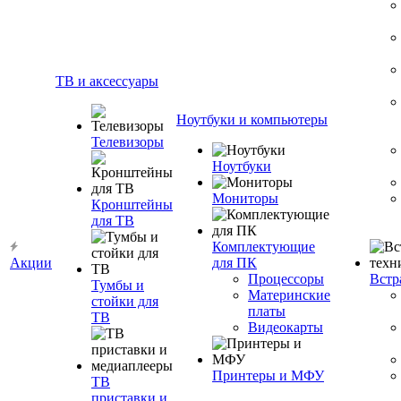
ТВ и аксессуары
Ноутбуки и компьютеры
Телевизоры
Ноутбуки
Мониторы
Кронштейны
для ТВ
Комплектующие
Акции
для ПК
Процессоры
Встр
Тумбы и
Материнские
стойки для
платы
ТВ
Видеокарты
Принтеры и МФУ
ТВ
приставки и