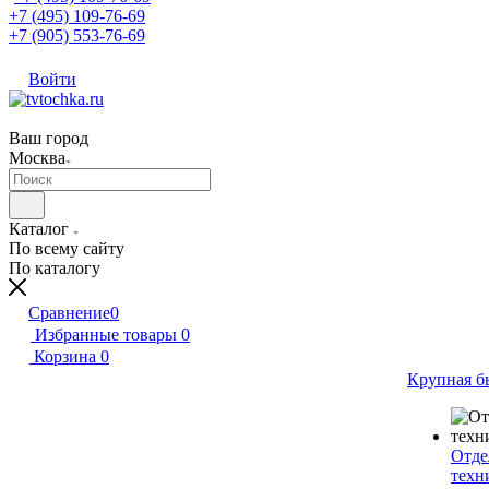
+7 (495) 109-76-69
+7 (905) 553-76-69
Войти
Ваш город
Москва
Каталог
По всему сайту
По каталогу
Сравнение
0
Избранные товары
0
Корзина
0
Крупная б
Отде
техн