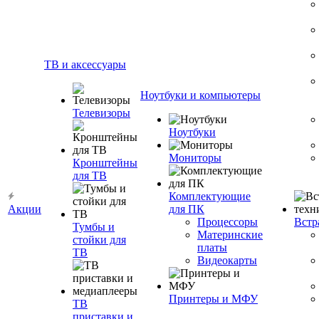
ТВ и аксессуары
Ноутбуки и компьютеры
Телевизоры
Ноутбуки
Мониторы
Кронштейны
для ТВ
Комплектующие
Акции
для ПК
Процессоры
Встр
Тумбы и
Материнские
стойки для
платы
ТВ
Видеокарты
Принтеры и МФУ
ТВ
приставки и