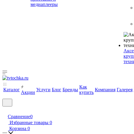
медиаплееры
Аксе
круп
техн
Как
Каталог
Услуги
Блог
Бренды
Компания
Галерея
Акции
купить
Сравнение
0
Избранные товары
0
Корзина
0