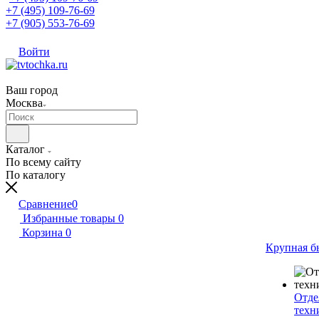
+7 (495) 109-76-69
+7 (905) 553-76-69
Войти
Ваш город
Москва
Каталог
По всему сайту
По каталогу
Сравнение
0
Избранные товары
0
Корзина
0
Крупная б
Отде
техн