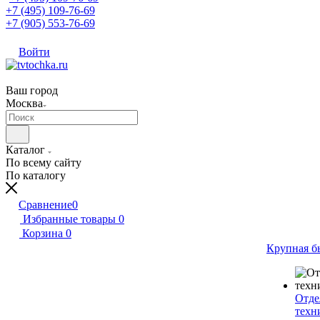
+7 (495) 109-76-69
+7 (905) 553-76-69
Войти
Ваш город
Москва
Каталог
По всему сайту
По каталогу
Сравнение
0
Избранные товары
0
Корзина
0
Крупная б
Отде
техн