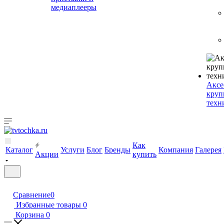
медиаплееры
Аксе
круп
техн
Как
Каталог
Услуги
Блог
Бренды
Компания
Галерея
Акции
купить
Сравнение
0
Избранные товары
0
Корзина
0