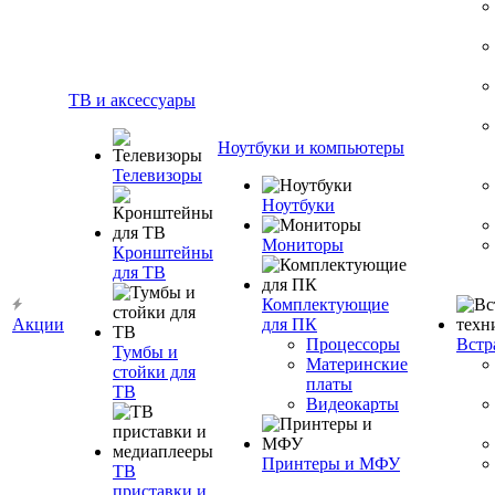
ТВ и аксессуары
Ноутбуки и компьютеры
Телевизоры
Ноутбуки
Мониторы
Кронштейны
для ТВ
Комплектующие
Акции
для ПК
Процессоры
Встр
Тумбы и
Материнские
стойки для
платы
ТВ
Видеокарты
Принтеры и МФУ
ТВ
приставки и