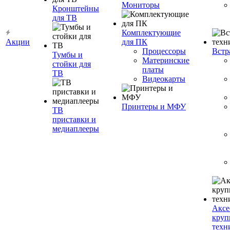
Мониторы
Кронштейны
для ТВ
Комплектующие
Акции
для ПК
Процессоры
Встр
Тумбы и
Материнские
стойки для
платы
ТВ
Видеокарты
Принтеры и МФУ
ТВ
приставки и
медиаплееры
Аксе
круп
техн