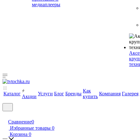
медиаплееры
Аксе
круп
техн
Как
Каталог
Услуги
Блог
Бренды
Компания
Галерея
Акции
купить
Сравнение
0
Избранные товары
0
Корзина
0