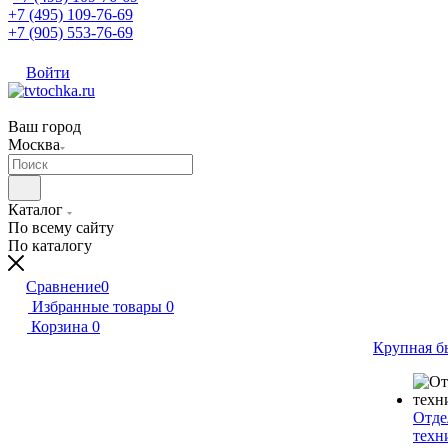
+7 (495) 109-76-69
+7 (905) 553-76-69
Войти
Ваш город
Москва
Каталог
По всему сайту
По каталогу
Сравнение
0
Избранные товары
0
Корзина
0
Крупная б
Отде
техн