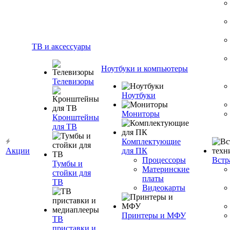
ТВ и аксессуары
Ноутбуки и компьютеры
Телевизоры
Ноутбуки
Мониторы
Кронштейны
для ТВ
Комплектующие
Акции
для ПК
Процессоры
Встр
Тумбы и
Материнские
стойки для
платы
ТВ
Видеокарты
Принтеры и МФУ
ТВ
приставки и