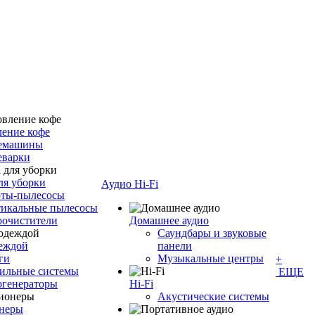
ение кофе
емашины
еварки
ля уборки
Аудио Hi-Fi
оты-пылесосы
тикальные пылесосы
оочистители
Домашнее аудио
Саундбары и звуковые
деждой
панели
ги
Музыкальные центры
+
ильные системы
ЕЩЕ
огенераторы
Hi-Fi
Акустические системы
неры