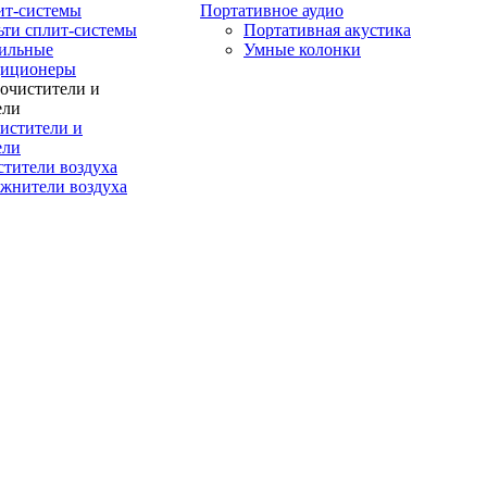
ит-системы
Портативное аудио
ти сплит-системы
Портативная акустика
ильные
Умные колонки
диционеры
истители и
ели
тители воздуха
жнители воздуха