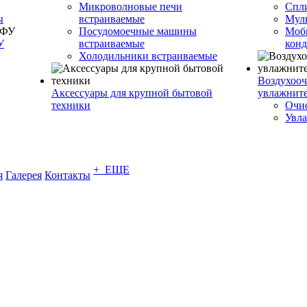
Микроволновые печи
Спл
ы
встраиваемые
Муль
Посудомоечные машины
Моб
У
встраиваемые
кон
Холодильники встраиваемые
Воздухооч
Аксессуары для крупной бытовой
увлажнит
техники
Очис
Увла
+ ЕЩЕ
я
Галерея
Контакты