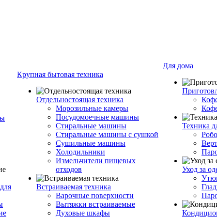
Для дома
Крупная бытовая техника
Приготовл
Отдельностоящая техника
Коф
Морозильные камеры
Коф
Посудомоечные машины
ры
Стиральные машины
Техника д
Стиральные машины с сушкой
Роб
Сушильные машины
Вер
Холодильники
Пар
Измельчители пищевых
отходов
Уход за о
Утю
для
Встраиваемая техника
Глад
Варочные поверхности
Пар
ы
Вытяжки встраиваемые
ие
Духовые шкафы
Кондицио