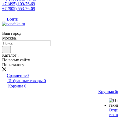
+7 (495) 109-76-69
+7 (905) 553-76-69
Войти
Ваш город
Москва
Каталог
По всему сайту
По каталогу
Сравнение
0
Избранные товары
0
Корзина
0
Крупная б
Отде
техн