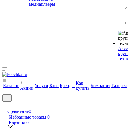
медиаплееры
Аксе
круп
техн
Как
Каталог
Услуги
Блог
Бренды
Компания
Галерея
Акции
купить
Сравнение
0
Избранные товары
0
Корзина
0