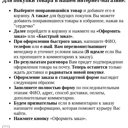
Для покупки товара в нашем интернет-магазине:
Выберите понравившийся товар
и добавьте его в
корзину.
А также
для будущих покупок Вы можете
добавить понравившиеся товары в избранное, нажав на
"сердечко"
Далее
перейдите в корзину и нажмите на
«Оформить
заказ»
или
«Быстрый заказ»
.
При оформлении быстрого заказ
, напишите ФИО,
телефон
или
e-mail
.
Вам перезвонит/напишет
менеджер и уточнит условия заказа (
В идеале
если Вы
их пропишите в комментариях к заказу).
По результатам разговора
Вам придет подтверждение
оформления товара на почту.
Теперь
останется
только
ждать доставки и
радоваться новой покупке
.
Оформление заказа в стандартной
форме
выглядит
следующим образом:
Заполняете полностью форму
по последовательным
этапам: ФИО, адрес, способ доставки, оплаты,
дополнительные комментарии.
Будем признательны
если в комментарии к заказу
напишете информацию, которая поможет курьеру Вас
найти.
Нажмите кнопку
«Оформить заказ».