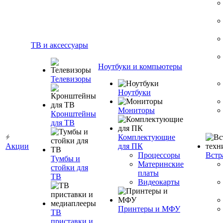
ТВ и аксессуары
Ноутбуки и компьютеры
Телевизоры
Ноутбуки
Мониторы
Кронштейны
для ТВ
Комплектующие
Акции
для ПК
Процессоры
Встр
Тумбы и
Материнские
стойки для
платы
ТВ
Видеокарты
Принтеры и МФУ
ТВ
приставки и