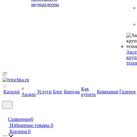
медиаплееры
Аксе
круп
техн
Как
Каталог
Услуги
Блог
Бренды
Компания
Галерея
Акции
купить
Сравнение
0
Избранные товары
0
Корзина
0