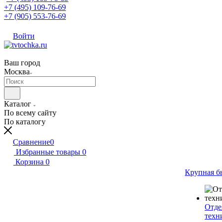
+7 (495) 109-76-69
+7 (905) 553-76-69
Войти
Ваш город
Москва
Каталог
По всему сайту
По каталогу
Сравнение
0
Избранные товары
0
Корзина
0
Крупная б
Отде
техн