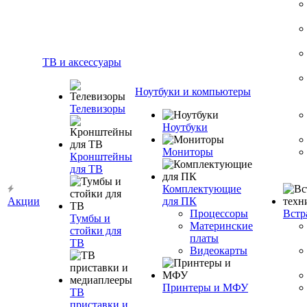
ТВ и аксессуары
Ноутбуки и компьютеры
Телевизоры
Ноутбуки
Мониторы
Кронштейны
для ТВ
Комплектующие
Акции
для ПК
Процессоры
Встр
Тумбы и
Материнские
стойки для
платы
ТВ
Видеокарты
Принтеры и МФУ
ТВ
приставки и