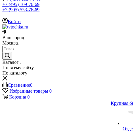
+7 (495) 109-76-69
+7 (905) 553-76-69
Войти
Ваш город
Москва
Каталог
По всему сайту
По каталогу
Сравнение
0
Избранные товары
0
Корзина
0
Крупная б
Отде