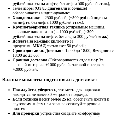
рублей
подъем на
лифте
, без лифта 500 рублей
этаж)
;
Телевизоры (
От 85 диагонали и больше
) –
обговаривается индивидуально;
Холодильники
– 2500 рублей, (+
500 рублей
подъем
на
лифте
, без лифта 1000 рублей
этаж
);
Крупногабаритная техника
(стиральные машины,
варочные панели и т.п.) – 1000 рублей, (+
300
рублей
подъем на лифте, без лифта 300 рублей
этаж
);
Доплата за каждый километр
за
пределами
МКАД
составляет 50 рублей;
Сроки доставки
:
Дневная
с 12:00 до 18:00,
Вечерняя
с
18:00 до 23:00;
Срочная доставк
а
(Обговаривается отдельно): 3х
часовой интервал +1000 рублей, часовой интервал
+2000 рублей.
Важные моменты подготовки к доставке:
Пожалуйста
,
убедитесь
, что место для парковки
находится не далее 30 метров от подъезда.
Если техника весит более 25 кг
, обеспечьте доступ к
грузовому лифту или заранее согласуйте ручной
подъем.
Для проверки
устройства создайте комфортные