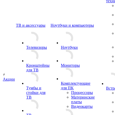
техн
ТВ и аксессуары
Ноутбуки и компьютеры
Телевизоры
Ноутбуки
Кронштейны
Мониторы
для ТВ
Акции
Комплектующие
Тумбы и
для ПК
Встр
стойки для
Процессоры
ТВ
Материнские
платы
Видеокарты