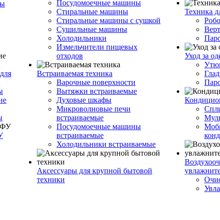
Посудомоечные машины
ры
Стиральные машины
Техника д
Стиральные машины с сушкой
Роб
Сушильные машины
Вер
Холодильники
Пар
Измельчители пищевых
отходов
Уход за о
Утю
для
Встраиваемая техника
Глад
Варочные поверхности
Пар
ы
Вытяжки встраиваемые
ие
Духовые шкафы
Кондицио
Микроволновые печи
Спл
ы
встраиваемые
Муль
Посудомоечные машины
Моб
У
встраиваемые
кон
Холодильники встраиваемые
Воздухооч
Аксессуары для крупной бытовой
увлажнит
техники
Очис
Увла