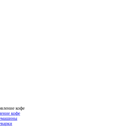
ение кофе
емашины
еварки