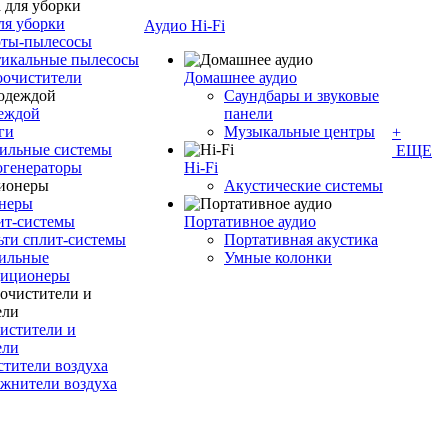
ля уборки
Аудио Hi-Fi
оты-пылесосы
тикальные пылесосы
оочистители
Домашнее аудио
Саундбары и звуковые
деждой
панели
ги
Музыкальные центры
+
ильные системы
ЕЩЕ
огенераторы
Hi-Fi
Акустические системы
неры
ит-системы
Портативное аудио
ти сплит-системы
Портативная акустика
ильные
Умные колонки
диционеры
истители и
ели
тители воздуха
жнители воздуха