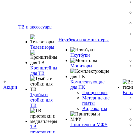
ТВ и аксессуары
Ноутбуки и компьютеры
Телевизоры
Ноутбуки
Мониторы
Кронштейны
для ТВ
Комплектующие
Акции
для ПК
Процессоры
Встр
Тумбы и
Материнские
стойки для
платы
ТВ
Видеокарты
Принтеры и МФУ
ТВ
приставки и