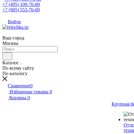
+7 (495) 109-76-69
+7 (905) 553-76-69
Войти
Ваш город
Москва
Каталог
По всему сайту
По каталогу
Сравнение
0
Избранные товары
0
Корзина
0
Крупная б
Отде
техн