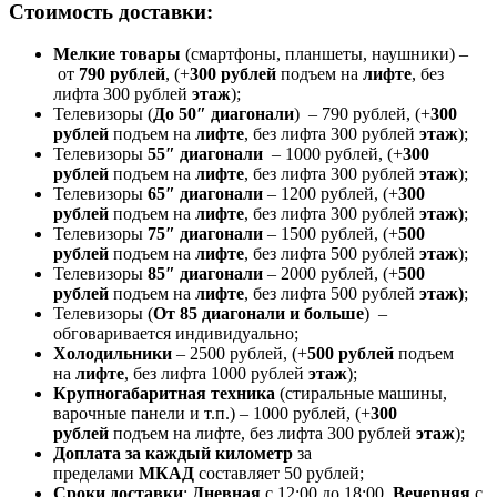
Стоимость доставки:
Мелкие товары
(смартфоны, планшеты, наушники) –
от
790 рублей
, (+
300 рублей
подъем на
лифте
, без
лифта 300 рублей
этаж
);
Телевизоры (
До 50″ диагонали
) – 790 рублей, (+
300
рублей
подъем на
лифте
, без лифта 300 рублей
этаж
);
Телевизоры
55″ диагонали
– 1000 рублей, (+
300
рублей
подъем на
лифте
, без лифта 300 рублей
этаж
);
Телевизоры
65″ диагонали
– 1200 рублей, (+
300
рублей
подъем на
лифте
, без лифта 300 рублей
этаж)
;
Телевизоры
75″ диагонали
– 1500 рублей, (+
500
рублей
подъем на
лифте
, без лифта 500 рублей
этаж
);
Телевизоры
85″ диагонали
– 2000 рублей, (+
500
рублей
подъем на
лифте
, без лифта 500 рублей
этаж)
;
Телевизоры (
От 85 диагонали и больше
) –
обговаривается индивидуально;
Холодильники
– 2500 рублей, (+
500 рублей
подъем
на
лифте
, без лифта 1000 рублей
этаж
);
Крупногабаритная техника
(стиральные машины,
варочные панели и т.п.) – 1000 рублей, (+
300
рублей
подъем на лифте, без лифта 300 рублей
этаж
);
Доплата за каждый километр
за
пределами
МКАД
составляет 50 рублей;
Сроки доставки
:
Дневная
с 12:00 до 18:00,
Вечерняя
с