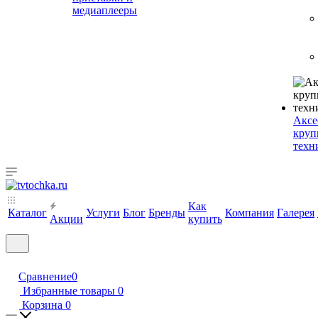
медиаплееры
Аксе
круп
техн
Как
Каталог
Услуги
Блог
Бренды
Компания
Галерея
Акции
купить
Сравнение
0
Избранные товары
0
Корзина
0