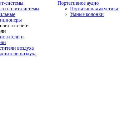
ит-системы
Портативное аудио
ти сплит-системы
Портативная акустика
ильные
Умные колонки
диционеры
истители и
ели
тители воздуха
жнители воздуха