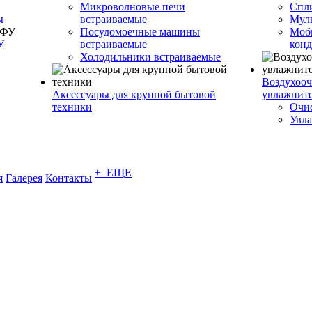
Микроволновые печи
Спл
ы
встраиваемые
Муль
Посудомоечные машины
Моб
У
встраиваемые
кон
Холодильники встраиваемые
Воздухооч
Аксессуары для крупной бытовой
увлажнит
техники
Очис
Увла
+ ЕЩЕ
я
Галерея
Контакты