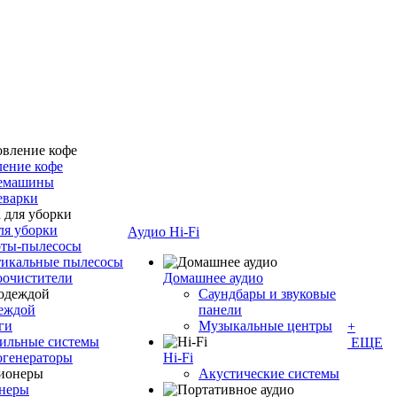
ение кофе
емашины
еварки
ля уборки
Аудио Hi-Fi
оты-пылесосы
тикальные пылесосы
оочистители
Домашнее аудио
Саундбары и звуковые
деждой
панели
ги
Музыкальные центры
+
ильные системы
ЕЩЕ
огенераторы
Hi-Fi
Акустические системы
неры