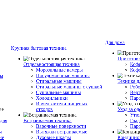
Для дома
Крупная бытовая техника
Приготовл
Отдельностоящая техника
Коф
Морозильные камеры
Коф
Посудомоечные машины
ры
Стиральные машины
Техника д
Стиральные машины с сушкой
Роб
Сушильные машины
Вер
Холодильники
Пар
Измельчители пищевых
отходов
Уход за о
Утю
для
Встраиваемая техника
Глад
Варочные поверхности
Пар
ы
Вытяжки встраиваемые
ие
Духовые шкафы
Кондицио