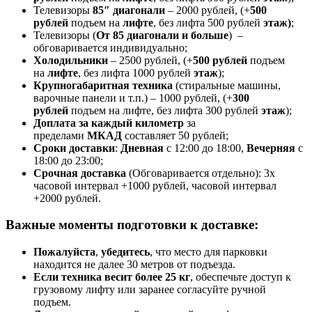
Телевизоры
85″ диагонали
– 2000 рублей, (+
500
рублей
подъем на
лифте
, без лифта 500 рублей
этаж)
;
Телевизоры (
От 85 диагонали и больше
) –
обговаривается индивидуально;
Холодильники
– 2500 рублей, (+
500 рублей
подъем
на
лифте
, без лифта 1000 рублей
этаж
);
Крупногабаритная техника
(стиральные машины,
варочные панели и т.п.) – 1000 рублей, (+
300
рублей
подъем на лифте, без лифта 300 рублей
этаж
);
Доплата за каждый километр
за
пределами
МКАД
составляет 50 рублей;
Сроки доставки
:
Дневная
с 12:00 до 18:00,
Вечерняя
с
18:00 до 23:00;
Срочная доставк
а
(Обговаривается отдельно): 3х
часовой интервал +1000 рублей, часовой интервал
+2000 рублей.
Важные моменты подготовки к доставке:
Пожалуйста
,
убедитесь
, что место для парковки
находится не далее 30 метров от подъезда.
Если техника весит более 25 кг
, обеспечьте доступ к
грузовому лифту или заранее согласуйте ручной
подъем.