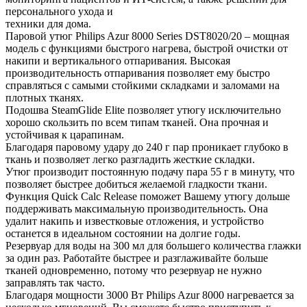
персонального ухода и
техники для дома.
Паровой утюг Philips Azur 8000 Series DST8020/20 – мощная
модель с функциями быстрого нагрева, быстрой очистки от
накипи и вертикального отпаривания. Высокая
производительность отпаривания позволяет ему быстро
справляться с самыми стойкими складками и заломами на
плотных тканях.
Подошва SteamGlide Elite позволяет утюгу исключительно
хорошо скользить по всем типам тканей. Она прочная и
устойчивая к царапинам.
Благодаря паровому удару до 240 г пар проникает глубоко в
ткань и позволяет легко разгладить жесткие складки.
Утюг производит постоянную подачу пара 55 г в минуту, что
позволяет быстрее добиться желаемой гладкости ткани.
Функция Quick Calc Release поможет Вашему утюгу дольше
поддерживать максимальную производительность. Она
удалит накипь и известковые отложения, и устройство
останется в идеальном состоянии на долгие годы.
Резервуар для воды на 300 мл для большего количества глажки
за один раз. Работайте быстрее и разглаживайте больше
тканей одновременно, потому что резервуар не нужно
заправлять так часто.
Благодаря мощности 3000 Вт Philips Azur 8000 нагревается за