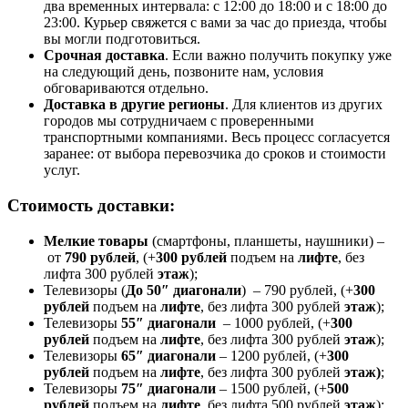
два временных интервала: с 12:00 до 18:00 и с 18:00 до
23:00. Курьер свяжется с вами за час до приезда, чтобы
вы могли подготовиться.
Срочная доставка
. Если важно получить покупку уже
на следующий день, позвоните нам, условия
обговариваются отдельно.
Доставка в другие регионы
. Для клиентов из других
городов мы сотрудничаем с проверенными
транспортными компаниями. Весь процесс согласуется
заранее: от выбора перевозчика до сроков и стоимости
услуг.
Стоимость доставки:
Мелкие товары
(смартфоны, планшеты, наушники) –
от
790 рублей
, (+
300 рублей
подъем на
лифте
, без
лифта 300 рублей
этаж
);
Телевизоры (
До 50″ диагонали
) – 790 рублей, (+
300
рублей
подъем на
лифте
, без лифта 300 рублей
этаж
);
Телевизоры
55″ диагонали
– 1000 рублей, (+
300
рублей
подъем на
лифте
, без лифта 300 рублей
этаж
);
Телевизоры
65″ диагонали
– 1200 рублей, (+
300
рублей
подъем на
лифте
, без лифта 300 рублей
этаж)
;
Телевизоры
75″ диагонали
– 1500 рублей, (+
500
рублей
подъем на
лифте
, без лифта 500 рублей
этаж
);