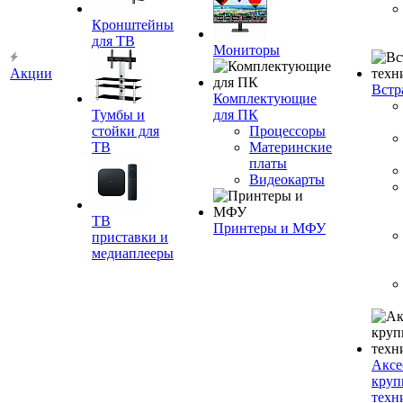
Кронштейны
для ТВ
Мониторы
Акции
Встр
Комплектующие
Тумбы и
для ПК
стойки для
Процессоры
ТВ
Материнские
платы
Видеокарты
ТВ
Принтеры и МФУ
приставки и
медиаплееры
Аксе
круп
техн