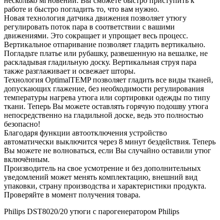
несколько мгновений. Вы сможете быстро приступить к
работе и быстро погладить то, что вам нужно.
Новая технология датчика движения позволяет утюгу
регулировать поток пара в соответствии с вашими
движениями. Это сокращает и упрощает весь процесс.
Вертикальное отпаривание позволяет гладить вертикально.
Погладьте платье или рубашку, развешенную на вешалке, не
раскладывая гладильную доску. Вертикальная струя пара
также разглаживает и освежает шторы.
Технология OptimalTEMP позволяет гладить все виды тканей,
допускающих глажение, без необходимости регулирования
температуры нагрева утюга или сортировки одежды по типу
ткани. Теперь Вы можете оставлять горячую подошву утюга
непосредственно на гладильной доске, ведь это полностью
безопасно!
Благодаря функции автоотключения устройство
автоматически выключится через 8 минут бездействия. Теперь
Вы можете не волноваться, если Вы случайно оставили утюг
включённым.
Производитель на свое усмотрение и без дополнительных
уведомлений может менять комплектацию, внешний вид
упаковки, страну производства и характеристики продукта.
Проверяйте в момент получения товара.
Philips DST8020/20 утюги с парогенератором Philips