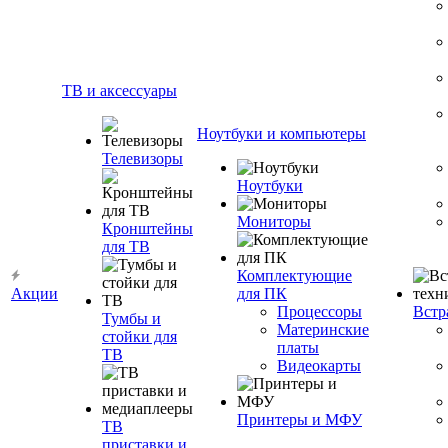
ТВ и аксессуары
Ноутбуки и компьютеры
Телевизоры
Ноутбуки
Мониторы
Кронштейны
для ТВ
Комплектующие
Акции
для ПК
Процессоры
Встр
Тумбы и
Материнские
стойки для
платы
ТВ
Видеокарты
Принтеры и МФУ
ТВ
приставки и