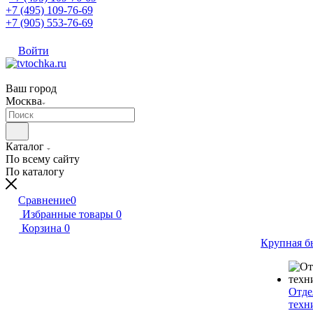
+7 (495) 109-76-69
+7 (905) 553-76-69
Войти
Ваш город
Москва
Каталог
По всему сайту
По каталогу
Сравнение
0
Избранные товары
0
Корзина
0
Крупная б
Отде
техн