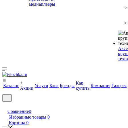
медиаплееры
Аксе
круп
техн
Как
Каталог
Услуги
Блог
Бренды
Компания
Галерея
Акции
купить
Сравнение
0
Избранные товары
0
Корзина
0