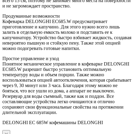
всего 15 см, поэтому не занимает много места на поверхности
и не загромождает пространство.
Продуманные возможности
Кофеварка DELONGHI EC685.W предусматривает
приготовление и капучино. Для этого нужно всего лишь
залить в отдельную емкость молоко и подставить ее к
капучинатору. Устройство быстро взбивает жидкость, создавая
невероятно пышную и стойкую пену. Также этой опцией
можно подогревать готовые напитки.
Простое управление и уход
Понятное механическое управление в кофеварке DELONGHI
EC685.W разрешит быстро установить оптимальную
температуру воды и объем порции. Также можно
воспользоваться опцией автоотключения, которая срабатывает
через 9, 30 минут или 3 часа. Благодаря этому можно не
бояться, что все ушли из дома, а аппарат не выключен.
Резервуар для воды съемный, также как и поддон. Все
составляющие устройства легко очищаются и отлично
сохраняют свои функциональные свойства на протяжении
длительной эксплуатации.
DELONGHI EC 685W кофемашины DELONGHI