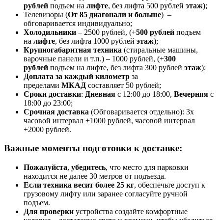
рублей
подъем на
лифте
, без лифта 500 рублей
этаж)
;
Телевизоры (
От 85 диагонали и больше
) –
обговаривается индивидуально;
Холодильники
– 2500 рублей, (+
500 рублей
подъем
на
лифте
, без лифта 1000 рублей
этаж
);
Крупногабаритная техника
(стиральные машины,
варочные панели и т.п.) – 1000 рублей, (+
300
рублей
подъем на лифте, без лифта 300 рублей
этаж
);
Доплата за каждый километр
за
пределами
МКАД
составляет 50 рублей;
Сроки доставки
:
Дневная
с 12:00 до 18:00,
Вечерняя
с
18:00 до 23:00;
Срочная доставк
а
(Обговаривается отдельно): 3х
часовой интервал +1000 рублей, часовой интервал
+2000 рублей.
Важные моменты подготовки к доставке:
Пожалуйста
,
убедитесь
, что место для парковки
находится не далее 30 метров от подъезда.
Если техника весит более 25 кг
, обеспечьте доступ к
грузовому лифту или заранее согласуйте ручной
подъем.
Для проверки
устройства создайте комфортные