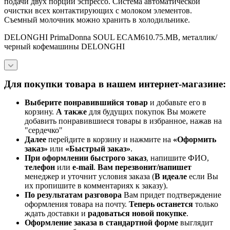
подачи двух порций эспрессо. Система автоматической
очистки всех контактирующих с молоком элементов.
Съемный молочник можно хранить в холодильнике.
DELONGHI PrimaDonna SOUL ECAM610.75.MB, металлик/
черный кофемашины DELONGHI
Для покупки товара в нашем интернет-магазине:
Выберите понравившийся товар
и добавьте его в
корзину.
А также
для будущих покупок Вы можете
добавить понравившиеся товары в избранное, нажав на
"сердечко"
Далее
перейдите в корзину и нажмите на
«Оформить
заказ»
или
«Быстрый заказ»
.
При оформлении быстрого заказ
, напишите ФИО,
телефон
или
e-mail
.
Вам перезвонит/напишет
менеджер и уточнит условия заказа (
В идеале
если Вы
их пропишите в комментариях к заказу).
По результатам разговора
Вам придет подтверждение
оформления товара на почту.
Теперь
останется
только
ждать доставки и
радоваться новой покупке
.
Оформление заказа в стандартной
форме
выглядит