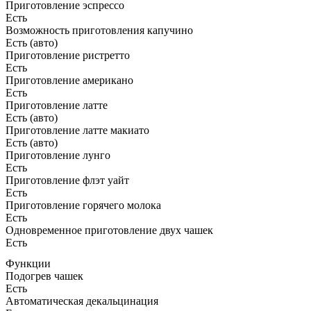
Приготовление эспрессо
Есть
Возможность приготовления капучино
Есть (авто)
Приготовление ристретто
Есть
Приготовление американо
Есть
Приготовление латте
Есть (авто)
Приготовление латте макиато
Есть (авто)
Приготовление лунго
Есть
Приготовление флэт уайт
Есть
Приготовление горячего молока
Есть
Одновременное приготовление двух чашек
Есть
Функции
Подогрев чашек
Есть
Автоматическая декальцинация