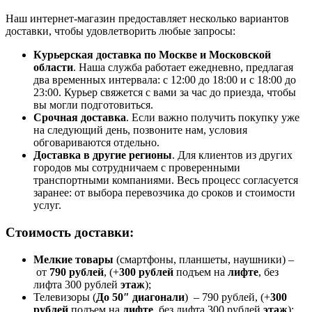
Наш интернет-магазин предоставляет несколько вариантов
доставки, чтобы удовлетворить любые запросы:
Курьерская доставка по Москве и Московской
области
. Наша служба работает ежедневно, предлагая
два временных интервала: с 12:00 до 18:00 и с 18:00 до
23:00. Курьер свяжется с вами за час до приезда, чтобы
вы могли подготовиться.
Срочная доставка
. Если важно получить покупку уже
на следующий день, позвоните нам, условия
обговариваются отдельно.
Доставка в другие регионы
. Для клиентов из других
городов мы сотрудничаем с проверенными
транспортными компаниями. Весь процесс согласуется
заранее: от выбора перевозчика до сроков и стоимости
услуг.
Стоимость доставки:
Мелкие товары
(смартфоны, планшеты, наушники) –
от
790 рублей
, (+
300 рублей
подъем на
лифте
, без
лифта 300 рублей
этаж
);
Телевизоры (
До 50″ диагонали
) – 790 рублей, (+
300
рублей
подъем на
лифте
, без лифта 300 рублей
этаж
);