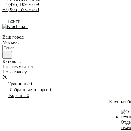
+7 (495) 109-76-69
+7 (905) 553-76-69
Войти
Ваш город
Москва
Каталог
По всему сайту
По каталогу
Сравнение
0
Избранные товары
0
Корзина
0
Крупная б
Отде
техн