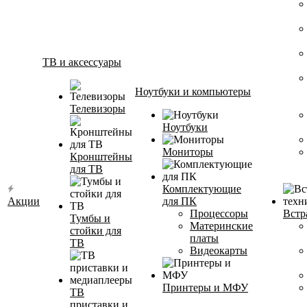
ТВ и аксессуары
Ноутбуки и компьютеры
Телевизоры
Ноутбуки
Мониторы
Кронштейны
для ТВ
Комплектующие
Акции
для ПК
Процессоры
Встр
Тумбы и
Материнские
стойки для
платы
ТВ
Видеокарты
Принтеры и МФУ
ТВ
приставки и