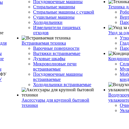
Посудомоечные машины
ры
Стиральные машины
Техника д
Стиральные машины с сушкой
Роб
Сушильные машины
Вер
Холодильники
Пар
Измельчители пищевых
отходов
Уход за о
Утю
для
Встраиваемая техника
Глад
Варочные поверхности
Пар
ы
Вытяжки встраиваемые
ие
Духовые шкафы
Кондицио
Микроволновые печи
Спл
ы
встраиваемые
Муль
Посудомоечные машины
Моб
У
встраиваемые
кон
Холодильники встраиваемые
Воздухооч
Аксессуары для крупной бытовой
увлажнит
техники
Очис
Увла