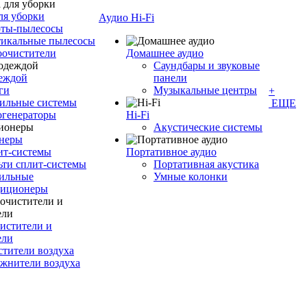
ля уборки
Аудио Hi-Fi
оты-пылесосы
тикальные пылесосы
оочистители
Домашнее аудио
Саундбары и звуковые
деждой
панели
ги
Музыкальные центры
+
ильные системы
ЕЩЕ
огенераторы
Hi-Fi
Акустические системы
неры
ит-системы
Портативное аудио
ти сплит-системы
Портативная акустика
ильные
Умные колонки
диционеры
истители и
ели
тители воздуха
жнители воздуха