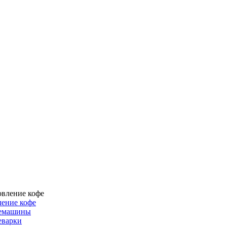
ение кофе
емашины
еварки