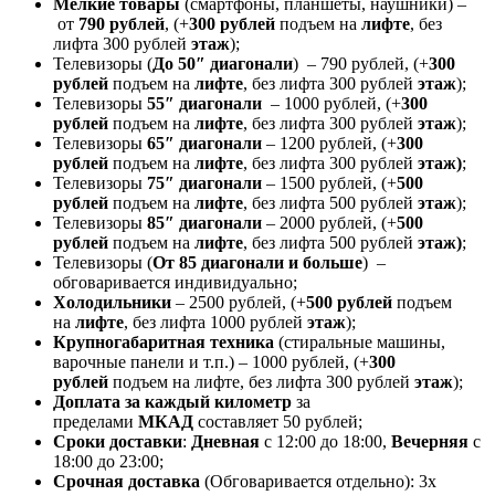
Мелкие товары
(смартфоны, планшеты, наушники) –
от
790 рублей
, (+
300 рублей
подъем на
лифте
, без
лифта 300 рублей
этаж
);
Телевизоры (
До 50″ диагонали
) – 790 рублей, (+
300
рублей
подъем на
лифте
, без лифта 300 рублей
этаж
);
Телевизоры
55″ диагонали
– 1000 рублей, (+
300
рублей
подъем на
лифте
, без лифта 300 рублей
этаж
);
Телевизоры
65″ диагонали
– 1200 рублей, (+
300
рублей
подъем на
лифте
, без лифта 300 рублей
этаж)
;
Телевизоры
75″ диагонали
– 1500 рублей, (+
500
рублей
подъем на
лифте
, без лифта 500 рублей
этаж
);
Телевизоры
85″ диагонали
– 2000 рублей, (+
500
рублей
подъем на
лифте
, без лифта 500 рублей
этаж)
;
Телевизоры (
От 85 диагонали и больше
) –
обговаривается индивидуально;
Холодильники
– 2500 рублей, (+
500 рублей
подъем
на
лифте
, без лифта 1000 рублей
этаж
);
Крупногабаритная техника
(стиральные машины,
варочные панели и т.п.) – 1000 рублей, (+
300
рублей
подъем на лифте, без лифта 300 рублей
этаж
);
Доплата за каждый километр
за
пределами
МКАД
составляет 50 рублей;
Сроки доставки
:
Дневная
с 12:00 до 18:00,
Вечерняя
с
18:00 до 23:00;
Срочная доставк
а
(Обговаривается отдельно): 3х