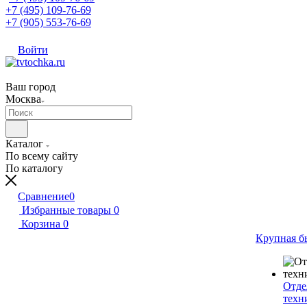
+7 (495) 109-76-69
+7 (905) 553-76-69
Войти
Ваш город
Москва
Каталог
По всему сайту
По каталогу
Сравнение
0
Избранные товары
0
Корзина
0
Крупная б
Отде
техн