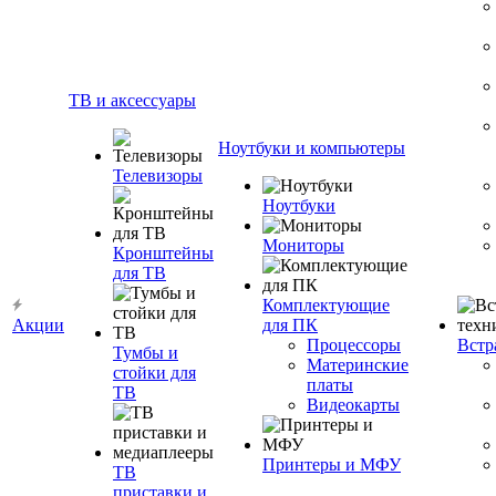
ТВ и аксессуары
Ноутбуки и компьютеры
Телевизоры
Ноутбуки
Мониторы
Кронштейны
для ТВ
Комплектующие
Акции
для ПК
Процессоры
Встр
Тумбы и
Материнские
стойки для
платы
ТВ
Видеокарты
Принтеры и МФУ
ТВ
приставки и