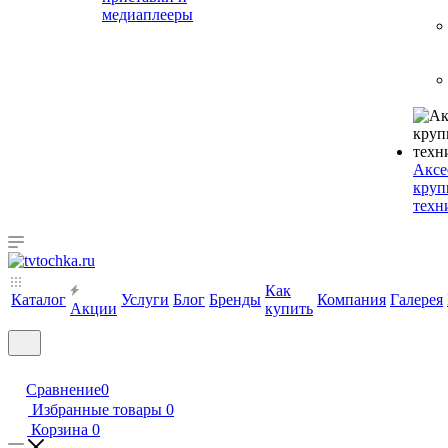
медиаплееры
Аксе
круп
техн
Как
Каталог
Услуги
Блог
Бренды
Компания
Галерея
Акции
купить
Сравнение
0
Избранные товары
0
Корзина
0