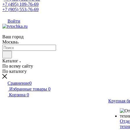
+7 (495) 109-76-69
+7 (905) 553-76-69
Войти
Ваш город
Москва
Каталог
По всему сайту
По каталогу
Сравнение
0
Избранные товары
0
Корзина
0
Крупная б
Отде
техн