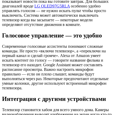
показывает новости пока вы готовите завтрак. Для больших
диагоналей вроде
LG OLED97G5RLA
особенно удобно
управлять голосом — не нужно искать пульт чтобы просто
выключить. Система может автоматически выключать
телевизор когда вы засыпаете — некоторые модели
определяют отсутствие движения в комнате.
Голосовое управление — это удобно
Современные голосовые ассистенты понимают сложные
команды. Не просто «включи телевизор», а «переключи на
первый канал и сделай громче». Alexa от Amazon умеет
искать контент по голосу — говорите название фильма и
телевизор его находит. Google Assistant может составлять
расписание просмотра. Важно настроить микрофон
правильно — если он плохо слышит, команды будут
выполняться через раз. Некоторые предпочитают отдельные
умные колонки, другие используют встроенный микрофон
телевизора.
Интеграция с другими устройствами
Телевизор становится хабом для всего умного дома. Камеры
видеонаблюдения выводят изображение на экран когда кто-то