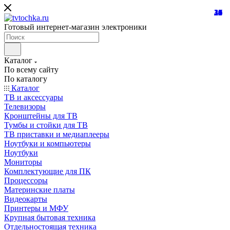
21
24
10
39
10
25
18
32
24
31
15
45
26
16
12
27
7
8
7
Готовый интернет-магазин электроники
Каталог
По всему сайту
По каталогу
Каталог
ТВ и аксессуары
Телевизоры
Кронштейны для ТВ
Тумбы и стойки для ТВ
ТВ приставки и медиаплееры
Ноутбуки и компьютеры
Ноутбуки
Мониторы
Комплектующие для ПК
Процессоры
Материнские платы
Видеокарты
Принтеры и МФУ
Крупная бытовая техника
Отдельностоящая техника