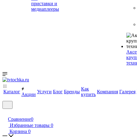
приставки и
медиаплееры
Аксе
круп
техн
Как
Каталог
Услуги
Блог
Бренды
Компания
Галерея
Акции
купить
Сравнение
0
Избранные товары
0
Корзина
0