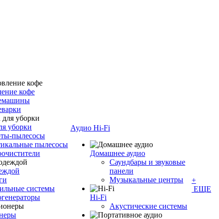
ение кофе
емашины
еварки
ля уборки
Аудио Hi-Fi
оты-пылесосы
тикальные пылесосы
оочистители
Домашнее аудио
Саундбары и звуковые
деждой
панели
ги
Музыкальные центры
+
ильные системы
ЕЩЕ
огенераторы
Hi-Fi
Акустические системы
неры