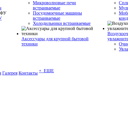
Микроволновые печи
Спл
ы
встраиваемые
Муль
Посудомоечные машины
Моб
У
встраиваемые
кон
Холодильники встраиваемые
Воздухооч
Аксессуары для крупной бытовой
увлажнит
техники
Очис
Увла
+ ЕЩЕ
я
Галерея
Контакты