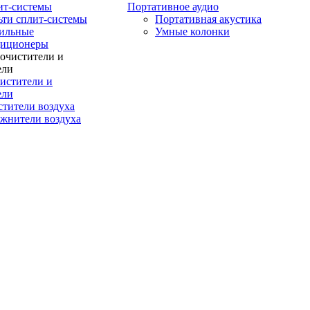
ит-системы
Портативное аудио
ти сплит-системы
Портативная акустика
ильные
Умные колонки
диционеры
истители и
ели
тители воздуха
жнители воздуха