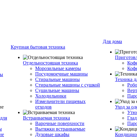
Для дома
Крупная бытовая техника
Приготовл
Отдельностоящая техника
Коф
Морозильные камеры
Коф
Посудомоечные машины
ры
Стиральные машины
Техника д
Стиральные машины с сушкой
Роб
Сушильные машины
Вер
Холодильники
Пар
Измельчители пищевых
отходов
Уход за о
Утю
для
Встраиваемая техника
Глад
Варочные поверхности
Пар
ы
Вытяжки встраиваемые
ие
Духовые шкафы
Кондицио