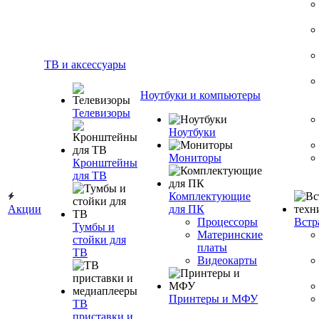
ТВ и аксессуары
Ноутбуки и компьютеры
Телевизоры
Ноутбуки
Мониторы
Кронштейны
для ТВ
Комплектующие
Акции
для ПК
Процессоры
Встр
Тумбы и
Материнские
стойки для
платы
ТВ
Видеокарты
Принтеры и МФУ
ТВ
приставки и