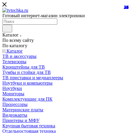
21
24
10
39
10
25
18
32
24
31
15
45
26
16
12
27
7
8
7
Готовый интернет-магазин электроники
Каталог
По всему сайту
По каталогу
Каталог
ТВ и аксессуары
Телевизоры
Кронштейны для ТВ
Тумбы и стойки для ТВ
ТВ приставки и медиаплееры
Ноутбуки и компьютеры
Ноутбуки
Мониторы
Комплектующие для ПК
Процессоры
Материнские платы
Видеокарты
Принтеры и МФУ
Крупная бытовая техника
Отдельностоящая техника