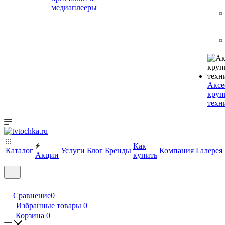
медиаплееры
Аксе
круп
техн
Как
Каталог
Услуги
Блог
Бренды
Компания
Галерея
Акции
купить
Сравнение
0
Избранные товары
0
Корзина
0