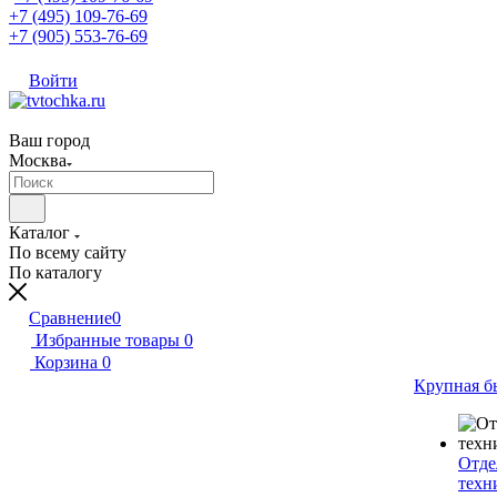
+7 (495) 109-76-69
+7 (905) 553-76-69
Войти
Ваш город
Москва
Каталог
По всему сайту
По каталогу
Сравнение
0
Избранные товары
0
Корзина
0
Крупная б
Отде
техн