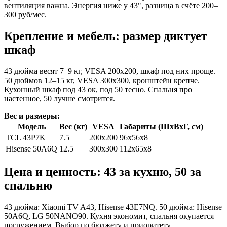
вентиляция важна. Энергия ниже у 43", разница в счёте 200–
300 руб/мес.
Крепление и мебель: размер диктует
шкаф
43 дюйма весят 7–9 кг, VESA 200x200, шкаф под них проще.
50 дюймов 12–15 кг, VESA 300x300, кронштейн крепче.
Кухонный шкаф под 43 ок, под 50 тесно. Спальня про
настенное, 50 лучше смотрится.
Вес и размеры:
Модель
Вес (кг)
VESA
Габариты (ШxВxГ, см)
TCL 43P7K
7.5
200x200
96x56x8
Hisense 50A6Q
12.5
300x300
112x65x8
Цена и ценность: 43 за кухню, 50 за
спальню
43 дюйма: Xiaomi TV A43, Hisense 43E7NQ. 50 дюйма: Hisense
50A6Q, LG 50NANO90. Кухня экономит, спальня окупается
погружением. Выбор по бюджету и приоритету.