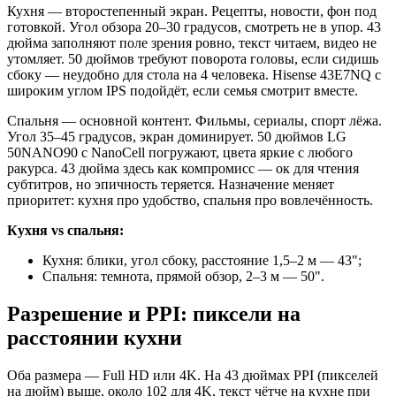
Кухня — второстепенный экран. Рецепты, новости, фон под
готовкой. Угол обзора 20–30 градусов, смотреть не в упор. 43
дюйма заполняют поле зрения ровно, текст читаем, видео не
утомляет. 50 дюймов требуют поворота головы, если сидишь
сбоку — неудобно для стола на 4 человека. Hisense 43E7NQ с
широким углом IPS подойдёт, если семья смотрит вместе.
Спальня — основной контент. Фильмы, сериалы, спорт лёжа.
Угол 35–45 градусов, экран доминирует. 50 дюймов LG
50NANO90 с NanoCell погружают, цвета яркие с любого
ракурса. 43 дюйма здесь как компромисс — ок для чтения
субтитров, но эпичность теряется. Назначение меняет
приоритет: кухня про удобство, спальня про вовлечённость.
Кухня vs спальня:
Кухня: блики, угол сбоку, расстояние 1,5–2 м — 43";
Спальня: темнота, прямой обзор, 2–3 м — 50".
Разрешение и PPI: пиксели на
расстоянии кухни
Оба размера — Full HD или 4K. На 43 дюймах PPI (пикселей
на дюйм) выше, около 102 для 4K, текст чётче на кухне при