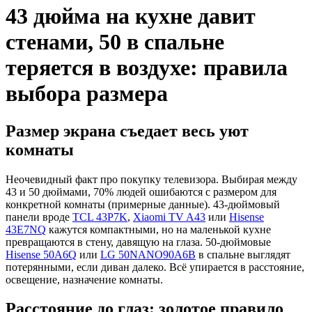
43 дюйма на кухне давит
стенами, 50 в спальне
теряется в воздухе: правила
выбора размера
Размер экрана съедает весь уют
комнаты
Неочевидный факт про покупку телевизора. Выбирая между
43 и 50 дюймами, 70% людей ошибаются с размером для
конкретной комнаты (примерные данные). 43‑дюймовый
панели вроде
TCL 43P7K
,
Xiaomi TV A43
или
Hisense
43E7NQ
кажутся компактными, но на маленькой кухне
превращаются в стену, давящую на глаза. 50‑дюймовые
Hisense 50A6Q
или
LG 50NANO90A6B
в спальне выглядят
потерянными, если диван далеко. Всё упирается в расстояние,
освещение, назначение комнаты.
Расстояние до глаз: золотое правило