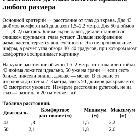
любого размера
Основной критерий — расстояние от глаз до экрана. Для 43
дюймов комфортный диапазон 1,5–2,2 метра. Для 50 дюймов
— 1,8–2,6 метров. Ближе экран давит, детали становятся
слишком крупными, глаза устают. Дальше изображение
размывается, теряется вовлечённость. Это не произвольные
цифры, а расчёт угла обзора 30–40 градусов, при котором мозг
комфортно воспринимает картинку.
На кухне расстояние обычно 1,5–2 метра от стола или стойки.
43 дюйма ложится идеально, 50 уже на грани — если сесть
ближе, пиксели видны, дальше — мелко. В спальне от
изголовья до стены 2–3 метра, здесь 50 дюймов раскрывается,
43 смотрится узковато. Измерьте расстояние рулеткой, не на
глаз — разница в 20 см меняет всё.
Таблица расстояний:
Комфортное
Минимум
Максимум
Диагональ
расстояние (м)
(м)
(м)
43"
1,8
1,5
2,2
50"
2,1
1,8
2,6