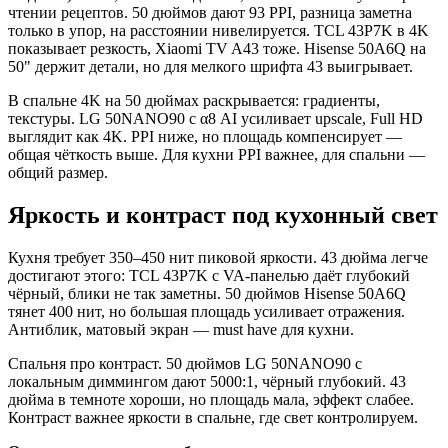
чтении рецептов. 50 дюймов дают 93 PPI, разница заметна
только в упор, на расстоянии нивелируется. TCL 43P7K в 4K
показывает резкость, Xiaomi TV A43 тоже. Hisense 50A6Q на
50" держит детали, но для мелкого шрифта 43 выигрывает.
В спальне 4K на 50 дюймах раскрывается: градиенты,
текстуры. LG 50NANO90 с α8 AI усиливает upscale, Full HD
выглядит как 4K. PPI ниже, но площадь компенсирует —
общая чёткость выше. Для кухни PPI важнее, для спальни —
общий размер.
Яркость и контраст под кухонный свет
Кухня требует 350–450 нит пиковой яркости. 43 дюйма легче
достигают этого: TCL 43P7K с VA‑панелью даёт глубокий
чёрный, блики не так заметны. 50 дюймов Hisense 50A6Q
тянет 400 нит, но большая площадь усиливает отражения.
Антиблик, матовый экран — must have для кухни.
Спальня про контраст. 50 дюймов LG 50NANO90 с
локальным диммингом дают 5000:1, чёрный глубокий. 43
дюйма в темноте хороши, но площадь мала, эффект слабее.
Контраст важнее яркости в спальне, где свет контролируем.