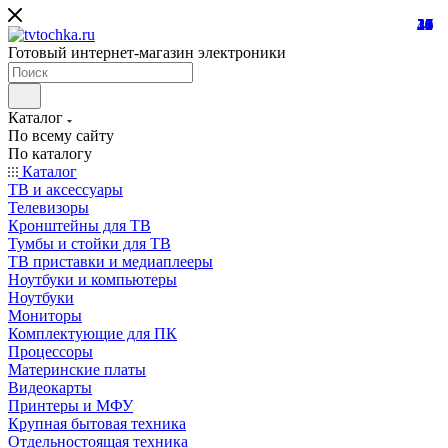
21
24
10
39
10
25
18
32
24
31
15
45
26
16
12
27
7
8
7
Готовый интернет-магазин электроники
Каталог
По всему сайту
По каталогу
Каталог
ТВ и аксессуары
Телевизоры
Кронштейны для ТВ
Тумбы и стойки для ТВ
ТВ приставки и медиаплееры
Ноутбуки и компьютеры
Ноутбуки
Мониторы
Комплектующие для ПК
Процессоры
Материнские платы
Видеокарты
Принтеры и МФУ
Крупная бытовая техника
Отдельностоящая техника