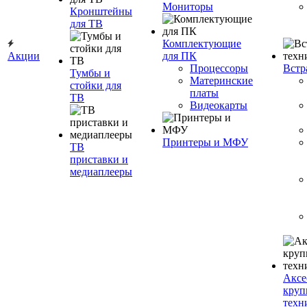
Мониторы
Кронштейны
для ТВ
Комплектующие
Акции
для ПК
Процессоры
Встр
Тумбы и
Материнские
стойки для
платы
ТВ
Видеокарты
Принтеры и МФУ
ТВ
приставки и
медиаплееры
Аксе
круп
техн