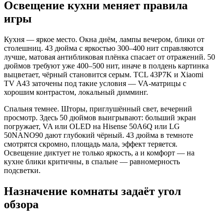
Освещение кухни меняет правила
игры
Кухня — яркое место. Окна днём, лампы вечером, блики от
столешниц. 43 дюйма с яркостью 300–400 нит справляются
лучше, матовая антибликовая плёнка спасает от отражений. 50
дюймов требуют уже 400–500 нит, иначе в полдень картинка
выцветает, чёрный становится серым. TCL 43P7K и Xiaomi
TV A43 заточены под такие условия — VA‑матрицы с
хорошим контрастом, локальный димминг.
Спальня темнее. Шторы, приглушённый свет, вечерний
просмотр. Здесь 50 дюймов выигрывают: больший экран
погружает, VA или OLED на Hisense 50A6Q или LG
50NANO90 дают глубокий чёрный. 43 дюйма в темноте
смотрятся скромно, площадь мала, эффект теряется.
Освещение диктует не только яркость, а и комфорт — на
кухне блики критичны, в спальне — равномерность
подсветки.
Назначение комнаты задаёт угол
обзора