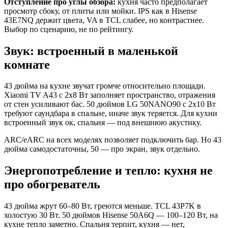
Отступление про углы обзора:
кухня часто предполагает
просмотр сбоку, от плиты или мойки. IPS как в Hisense
43E7NQ держит цвета, VA в TCL слабее, но контрастнее.
Выбор по сценарию, не по рейтингу.
Звук: встроенный в маленькой
комнате
43 дюйма на кухне звучат громче относительно площади.
Xiaomi TV A43 с 2x8 Вт заполняет пространство, отражения
от стен усиливают бас. 50 дюймов LG 50NANO90 с 2x10 Вт
требуют саундбара в спальне, иначе звук теряется. Для кухни
встроенный звук ок, спальня — под внешнюю акустику.
ARC/eARC на всех моделях позволяет подключить бар. Но 43
дюйма самодостаточны, 50 — про экран, звук отдельно.
Энергопотребление и тепло: кухня не
про обогреватель
43 дюйма жрут 60–80 Вт, греются меньше. TCL 43P7K в
холостую 30 Вт. 50 дюймов Hisense 50A6Q — 100–120 Вт, на
кухне тепло заметно. Спальня терпит, кухня — нет,