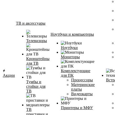
ТВ и аксессуары
Ноутбуки и компьютеры
Телевизоры
Ноутбуки
Мониторы
Кронштейны
для ТВ
Комплектующие
Акции
для ПК
Процессоры
Встр
Тумбы и
Материнские
стойки для
платы
ТВ
Видеокарты
Принтеры и МФУ
ТВ
приставки и