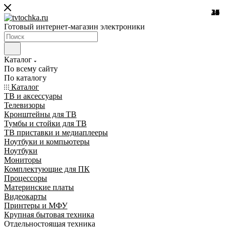
21
24
10
39
10
25
18
32
24
31
15
45
26
16
12
27
7
8
7
Готовый интернет-магазин электроники
Каталог
По всему сайту
По каталогу
Каталог
ТВ и аксессуары
Телевизоры
Кронштейны для ТВ
Тумбы и стойки для ТВ
ТВ приставки и медиаплееры
Ноутбуки и компьютеры
Ноутбуки
Мониторы
Комплектующие для ПК
Процессоры
Материнские платы
Видеокарты
Принтеры и МФУ
Крупная бытовая техника
Отдельностоящая техника