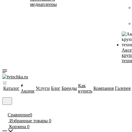
медиаплееры
Аксе
круп
техн
Как
Каталог
Услуги
Блог
Бренды
Компания
Галерея
Акции
купить
Сравнение
0
Избранные товары
0
Корзина
0