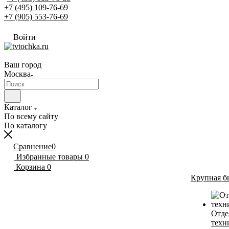
+7 (495) 109-76-69
+7 (905) 553-76-69
Войти
Ваш город
Москва
Каталог
По всему сайту
По каталогу
Сравнение
0
Избранные товары
0
Корзина
0
Крупная б
Отде
техн