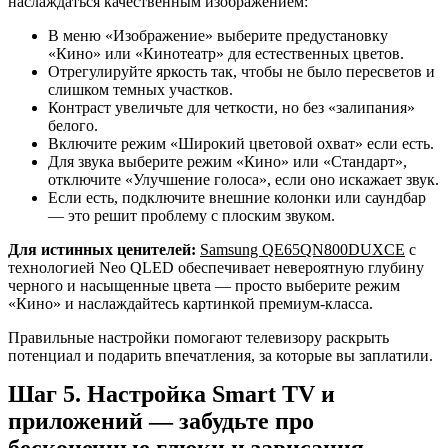
наслаждаться качественным изображением:
В меню «Изображение» выберите предустановку
«Кино» или «Кинотеатр» для естественных цветов.
Отрегулируйте яркость так, чтобы не было пересветов и
слишком темных участков.
Контраст увеличьте для четкости, но без «залипания»
белого.
Включите режим «Широкий цветовой охват» если есть.
Для звука выберите режим «Кино» или «Стандарт»,
отключите «Улучшение голоса», если оно искажает звук.
Если есть, подключите внешние колонки или саундбар
— это решит проблему с плоским звуком.
Для истинных ценителей:
Samsung QE65QN800DUXCE
с
технологией Neo QLED обеспечивает невероятную глубину
черного и насыщенные цвета — просто выберите режим
«Кино» и наслаждайтесь картинкой премиум-класса.
Правильные настройки помогают телевизору раскрыть
потенциал и подарить впечатления, за которые вы заплатили.
Шаг 5. Настройка Smart TV и
приложений — забудьте про
бесконечные глюки и зависания