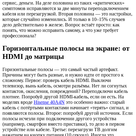
сервис, деньги. На деле половина из таких «критических»
симптомов исправляются за две минуты переподключением
кабеля или перезагрузкой. Вторая половина — это настройки,
которые случайно изменились. И только в 10–15% случаев
дело действительно в железе. Вопрос встаёт просто: как
понять, что можно исправить самому, а что уже требует
профессионала?
Горизонтальные полосы на экране: от
HDMI до матрицы
Горизонтальные полосы — это самый частый артефакт.
Причины могут быть разные, и нужно идти от простого к
сложному. Первое: проверь кабель HDMI. Выключи
телевизор, вынь кабель, осмотри разъёмы. Нет ли согнутых
контактов, окисления, повреждений? Переподключи кабель
плотнее. Попробуй другой HDMI-кабель, если он есть. На
моделях вроде
Hisense 40A4N
это особенно важно: старый
кабель с потёртыми контактами начинает «терять» сигнал, и
появляются полосы. Второе: попробуй другой источник. Если
полосы исчезли при подключении другого устройства
(например, смартфон вместо приставки), то дело в первом
устройстве или кабеле. Третье: перезагрузи ТВ долгим
нажатием на кнопку питания (10 секунд). Иногда это