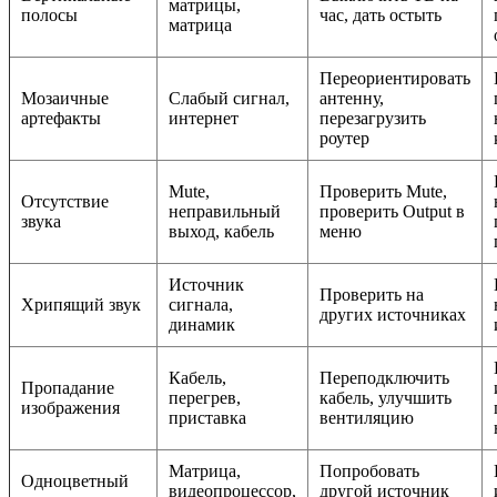
матрицы,
полосы
час, дать остыть
матрица
Переориентировать
Мозаичные
Слабый сигнал,
антенну,
артефакты
интернет
перезагрузить
роутер
Mute,
Проверить Mute,
Отсутствие
неправильный
проверить Output в
звука
выход, кабель
меню
Источник
Проверить на
Хрипящий звук
сигнала,
других источниках
динамик
Кабель,
Переподключить
Пропадание
перегрев,
кабель, улучшить
изображения
приставка
вентиляцию
Матрица,
Попробовать
Одноцветный
видеопроцессор,
другой источник