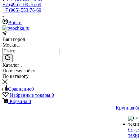
+7 (495) 109-76-69
+7 (905) 553-76-69
Войти
Ваш город
Москва
Каталог
По всему сайту
По каталогу
Сравнение
0
Избранные товары
0
Корзина
0
Крупная б
Отде
техн