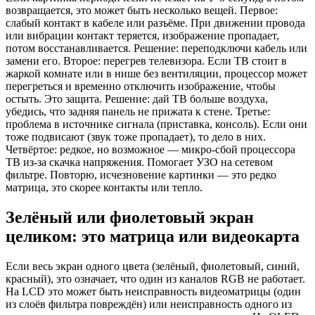
возвращается, это может быть несколько вещей. Первое:
слабый контакт в кабеле или разъёме. При движении провода
или вибрации контакт теряется, изображение пропадает,
потом восстанавливается. Решение: переподключи кабель или
замени его. Второе: перегрев телевизора. Если ТВ стоит в
жаркой комнате или в нише без вентиляции, процессор может
перегреться и временно отключить изображение, чтобы
остыть. Это защита. Решение: дай ТВ больше воздуха,
убедись, что задняя панель не прижата к стене. Третье:
проблема в источнике сигнала (приставка, консоль). Если они
тоже подвисают (звук тоже пропадает), то дело в них.
Четвёртое: редкое, но возможное — микро-сбой процессора
ТВ из-за скачка напряжения. Помогает УЗО на сетевом
фильтре. Повторю, исчезновение картинки — это редко
матрица, это скорее контакты или тепло.
Зелёный или фиолетовый экран
целиком: это матрица или видеокарта
Если весь экран одного цвета (зелёный, фиолетовый, синий,
красный), это означает, что один из каналов RGB не работает.
На LCD это может быть неисправность видеоматрицы (один
из слоёв фильтра повреждён) или неисправность одного из