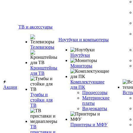
ТВ и аксессуары
Ноутбуки и компьютеры
Телевизоры
Ноутбуки
Мониторы
Кронштейны
для ТВ
Комплектующие
Акции
для ПК
Процессоры
Встр
Тумбы и
Материнские
стойки для
платы
ТВ
Видеокарты
Принтеры и МФУ
ТВ
приставки и