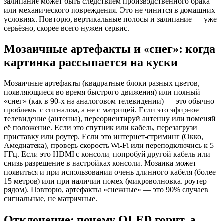
залипание может быть следствием производственного брака
или механического повреждения. Это не чинится в домашних
условиях. Повторю, вертикальные полосы и залипание — уже
серьёзно, скорее всего нужен сервис.
Мозаичные артефакты и «снег»: когда
картинка рассыпается на куски
Мозаичные артефакты (квадратные блоки разных цветов,
появляющиеся во время быстрого движения) или полный
«снег» (как в 90-х на аналоговом телевидении) — это обычно
проблемы с сигналом, а не с матрицей. Если это эфирное
телевидение (антенна), переориентируй антенну или поменяй
её положение. Если это спутник или кабель, перезагрузи
приставку или роутер. Если это интернет-стриминг (Окко,
Амедиатека), проверь скорость Wi-Fi или переподключись к 5
ГГц. Если это HDMI с консоли, попробуй другой кабель или
снизь разрешение в настройках консоли. Мозаика может
появиться и при использовании очень длинного кабеля (более
15 метров) или при наличии помех (микроволновка, роутер
рядом). Повторю, артефакты «снежные» — это 90% случаев
сигнальные, не матричные.
Отклонение: почему OLED горит, а