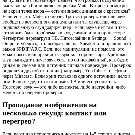
на пульте и на телевизоре. Бывает, что громкость случайно
выставлена в 0 или включен режим Mute. Второе: посмотри
на экран телевизора — есть ли значок динамика с крестиком?
Если есть, это Mute, отключи. Третье: проверь, идёт ли звук
вообще из встроенного динамика или ты слушаешь через
подключенную саундбар/ресивер? Если звука нет там и там,
это может быть проблема в выходе аудио или в процессоре.
Четвёртое: перезагрузи ТВ. Пятое: зайди в Settings → Sound →
Output и убедись, что выбран Internal Speaker или правильный
выход SPDIF/ARC. Если все манипуляции не помогли, это
может быть неисправность звукового процессора. Хриплый
звук выглядит иначе: звук есть, но он искажённый, как будто
динамик сломан или источник сигнала повреждён. Проверка:
подключи другой источник (например, YouTube с телефона
через Miracast). Если хрип только из одного источника, дело в
нём. Если везде, то это динамик ТВ или его усилитель.
Повторю, звук — это либо контакты, либо настройки, либо
железо, по очереди проверяй.
Пропадание изображения на
несколько секунд: контакт или
перегрев?
Если картинка периодически исчезает на 1–5 секунд, а потом