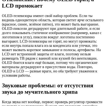
LCD промокает
OLED-телевизоры имеют свой набор проблем. Если ты
видишь одноцветную область, которая светит ярче остального
(красное, синее, зелёное пятно), это может быть выгорание.
OLED-пиксели деградируют при длительной работе, и если
долго показывать статичное изображение (например, канал с
логотипом в углу), пиксели вокруг логотипа постепенно
выгорают. LCD-телевизоры не горят, но могут промокать:
если внутрь попала влага из-за конденсата или утечки, это
может вызвать короткое замыкание и полосы, артефакты. На
LCD нет встроенной защиты от влаги, поэтому нельзя
размещать ТВ рядом с ванной или кухней без вентиляции.
OLED боится влаги ещё больше, потому что органические
материалы деградируют в присутствии воды. Повторю,
OLED и LCD — разные враги, но оба требуют уважения к
условиям работы.
Звуковые проблемы: от отсутствия
звука до мучительного хрипа
Когда звука нет вообще, первое: проверь регулятор громкости