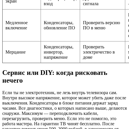
экран
вход
сигнала
Медленное
Конденсаторы,
Проверить версию
включение
обновление ПО
ПО в меню
Конденсаторы,
Проверить
Мерцание
инвертор,
электричество в
напряжение
доме
Сервис или DIY: когда рисковать
нечего
Если ты не электротехник, не лезь внутрь телевизора сам.
Внутри высокое напряжение, которое может убить даже после
выключения. Конденсаторы в блоке питания держат заряд
часами. Все диагностики, о которых написано выше, делаются
снаружи. Максимум — переподключить кабели,
перезагрузить, проверить меню. Если это не помогло, это
работа мастера. На гарантии ТВ чинят бесплатно. После
гарантии ремонт стоит 500–3000 рублей, в зависимости от