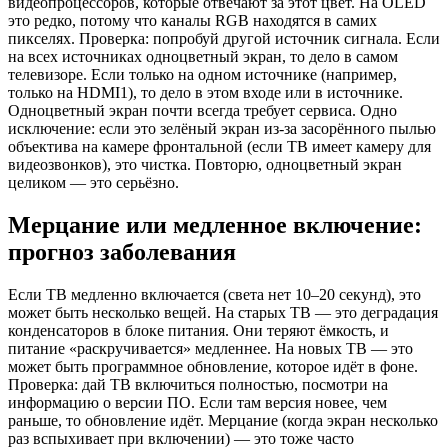
видеопроцессоров, которые отвечают за этот цвет. На OLED
это редко, потому что каналы RGB находятся в самих
пикселях. Проверка: попробуй другой источник сигнала. Если
на всех источниках одноцветный экран, то дело в самом
телевизоре. Если только на одном источнике (например,
только на HDMI1), то дело в этом входе или в источнике.
Одноцветный экран почти всегда требует сервиса. Одно
исключение: если это зелёный экран из-за засорённого пылью
объектива на камере фронтальной (если ТВ имеет камеру для
видеозвонков), это чистка. Повторю, одноцветный экран
целиком — это серьёзно.
Мерцание или медленное включение:
прогноз заболевания
Если ТВ медленно включается (света нет 10–20 секунд), это
может быть несколько вещей. На старых ТВ — это деградация
конденсаторов в блоке питания. Они теряют ёмкость, и
питание «раскручивается» медленнее. На новых ТВ — это
может быть программное обновление, которое идёт в фоне.
Проверка: дай ТВ включиться полностью, посмотри на
информацию о версии ПО. Если там версия новее, чем
раньше, то обновление идёт. Мерцание (когда экран несколько
раз вспыхивает при включении) — это тоже часто