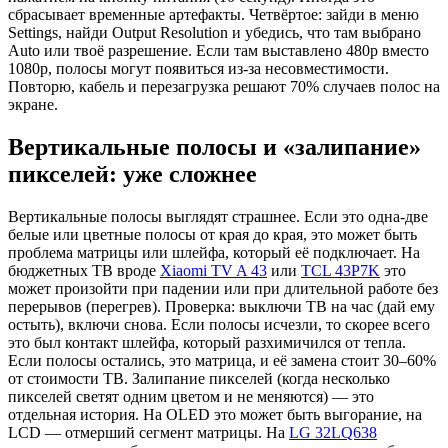
сбрасывает временные артефакты. Четвёртое: зайди в меню
Settings, найди Output Resolution и убедись, что там выбрано
Auto или твоё разрешение. Если там выставлено 480p вместо
1080p, полосы могут появиться из-за несовместимости.
Повторю, кабель и перезагрузка решают 70% случаев полос на
экране.
Вертикальные полосы и «залипание»
пикселей: уже сложнее
Вертикальные полосы выглядят страшнее. Если это одна-две
белые или цветные полосы от края до края, это может быть
проблема матрицы или шлейфа, который её подключает. На
бюджетных ТВ вроде
Xiaomi TV A 43
или
TCL 43P7K
это
может произойти при падении или при длительной работе без
перерывов (перегрев). Проверка: выключи ТВ на час (дай ему
остыть), включи снова. Если полосы исчезли, то скорее всего
это был контакт шлейфа, который разхимичился от тепла.
Если полосы остались, это матрица, и её замена стоит 30–60%
от стоимости ТВ. Залипание пикселей (когда несколько
пикселей светят одним цветом и не меняются) — это
отдельная история. На OLED это может быть выгорание, на
LCD — отмерший сегмент матрицы. На
LG 32LQ638