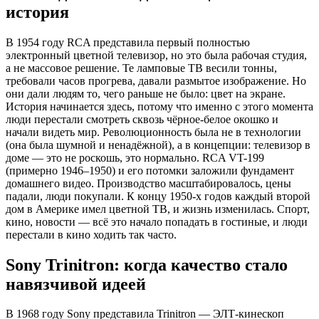
история
В 1954 году RCA представила первый полностью
электронный цветной телевизор, но это была рабочая студия,
а не массовое решение. Те ламповые ТВ весили тонны,
требовали часов прогрева, давали размытое изображение. Но
они дали людям то, чего раньше не было: цвет на экране.
История начинается здесь, потому что именно с этого момента
люди перестали смотреть сквозь чёрное-белое окошко и
начали видеть мир. Революционность была не в технологии
(она была шумной и ненадёжной), а в концепции: телевизор в
доме — это не роскошь, это нормально. RCA VT-199
(примерно 1946–1950) и его потомки заложили фундамент
домашнего видео. Производство масштабировалось, цены
падали, люди покупали. К концу 1950-х годов каждый второй
дом в Америке имел цветной ТВ, и жизнь изменилась. Спорт,
кино, новости — всё это начало попадать в гостиные, и люди
перестали в кино ходить так часто.
Sony Trinitron: когда качество стало
навязчивой идеей
В 1968 году Sony представила Trinitron — ЭЛТ-кинескоп