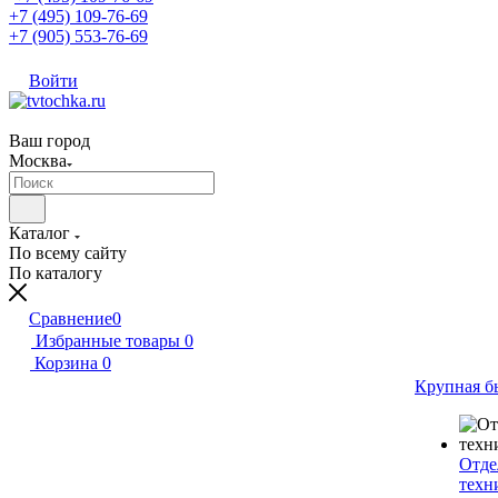
+7 (495) 109-76-69
+7 (905) 553-76-69
Войти
Ваш город
Москва
Каталог
По всему сайту
По каталогу
Сравнение
0
Избранные товары
0
Корзина
0
Крупная б
Отде
техн