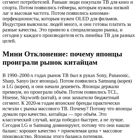
сегмент потребителей. Раньше люди покупали ТВ для кино и
спорта. Потом появились геймеры, которым нужны низкий
лаг и высокая частота. Потом появились киноман-
перфекционисты, которым нужен OLED для фильмов.
Индустрия выяснила: людей много, и они готовы платить за
разные качества. Это привело к специализации рынка, и
сегодня у каждого производителя есть линейка ТВ для разных
целей.
Мини Отклонение: почему японцы
проиграли рынок китайцам
В 1990–2000-х годах рынок ТВ был в руках Sony, Panasonic,
Sharp, Sanyo (все японцы). Потом появились Samsung (корея)
и LG (корея), и они начали дешеветь. Японцы держали
премиум, но проиграли объём. Потом появились TCL,
Hisense, Skyworth (китай), и они захватили бюджетный
сегмент. К 2020-м годам японские бренды практически
исчезли с рынка массового ТВ. Почему? Потому что японцы
думали про качество, китайцы — про объём. Это
классический случай, когда победил быстрее, а не лучше.
Сегодня LG и Samsung доминируют, потому что они нашли
баланс: хорошее качество + приемлемая цена + массовое
производство. Японцы этого баланса потеряли.