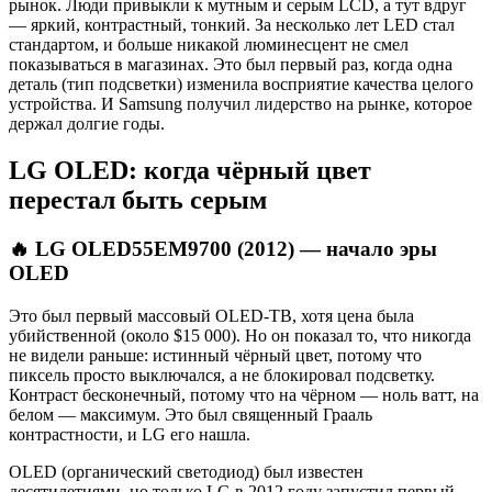
рынок. Люди привыкли к мутным и серым LCD, а тут вдруг
— яркий, контрастный, тонкий. За несколько лет LED стал
стандартом, и больше никакой люминесцент не смел
показываться в магазинах. Это был первый раз, когда одна
деталь (тип подсветки) изменила восприятие качества целого
устройства. И Samsung получил лидерство на рынке, которое
держал долгие годы.
LG OLED: когда чёрный цвет
перестал быть серым
🔥 LG OLED55EM9700 (2012) — начало эры
OLED
Это был первый массовый OLED-ТВ, хотя цена была
убийственной (около $15 000). Но он показал то, что никогда
не видели раньше: истинный чёрный цвет, потому что
пиксель просто выключался, а не блокировал подсветку.
Контраст бесконечный, потому что на чёрном — ноль ватт, на
белом — максимум. Это был священный Грааль
контрастности, и LG его нашла.
OLED (органический светодиод) был известен
десятилетиями, но только LG в 2012 году запустил первый