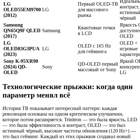
Идеальн
LG
Первый OLED-ТВ
контраст,
OLED55EM9700
LG
для массового
истинны
(2012)
рынка
чёрный
Samsung
Яркость
Квантовые точки
QN65Q9F QLED
Samsung
доступне
в LCD
(2017)
OLED
LG
OLED +
OLED с 165 Hz
OLED83G3PUA
LG
игровые
для гейминга
(2023)
характер
Sony K-95XR90
Яркий O
QD-OLED первый
(2024) QD-
Sony
конкурен
массовый от Sony
OLED
LG
Технологические прыжки: когда один
параметр менял всё
История ТВ показывает интересный паттерн: каждая
революция основана на одном критическом улучшении,
которое потом расширяется. Trinitron — это была яркость, LED
— это была эффективность и контраст, OLED — это был
истинный чёрный, высокие частоты обновления (120 Hz+) —
это был гейминг. Каждый из этих прыжков создавал новый