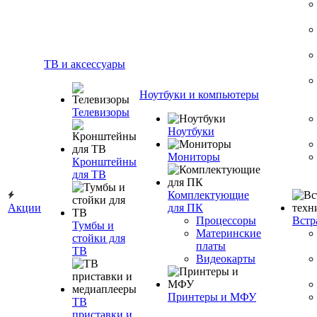
ТВ и аксессуары
Ноутбуки и компьютеры
Телевизоры
Ноутбуки
Мониторы
Кронштейны
для ТВ
Комплектующие
Акции
для ПК
Процессоры
Встр
Тумбы и
Материнские
стойки для
платы
ТВ
Видеокарты
Принтеры и МФУ
ТВ
приставки и