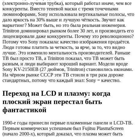
(электронно-лучевая трубка), который работал иначе, чем все
конкуренты. Вместо теневой маски с тремя точечными
люминофорами, Sony использовала вертикальные полосы, что
дало яркость на 30% выше и лучшую чёткость. Звучит как
маркетинг? Может быть, но это была реальная инженерия.
Trinitron доминировал рынком более 30 лет, и производить его
лицензировали даже конкуренты. Почему это революционно?
Потому что Sony показала: качество изображения продаётся.
Люди готовы платить за четкость, за ярче, за то, что видно
лучше. Это изменило ментальность производителей. Раньше
ТВ был просто ТВ, а Trinitron показал, что ТВ может быть
разным, и люди выбирают хороший вариант. Модели вроде
Sony KV-2150EB (27 дюймов, Trinitron) становились иконами.
На чёрном рынке СССР эти ТВ стоили в три раза дороже
стандартных, потому что каждый знал: Sony = качество.
Переход на LCD и плазму: когда
плоский экран перестал быть
фантастикой
1990-е годы принесли первые плазменные панели и LCD-ТВ.
Первым коммерчески успешным был Fujitsu PlasmaScreen
(начало 2000-х), который доказал, что плазма может быть