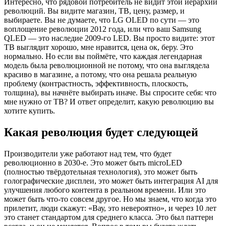
Интересно, что рядовой потребитель не видит этой иерархии
революций. Вы видите магазин, ТВ, цену, размер, и
выбираете. Вы не думаете, что LG OLED по сути — это
воплощение революции 2012 года, или что ваш Samsung
QLED — это наследие 2009-го LED. Вы просто видите: этот
ТВ выглядит хорошо, мне нравится, цена ок, беру. Это
нормально. Но если вы поймёте, что каждая легендарная
модель была революционной не потому, что она выглядела
красиво в магазине, а потому, что она решала реальную
проблему (контрастность, эффективность, плоскость,
толщина), вы начнёте выбирать иначе. Вы спросите себя: что
мне нужно от ТВ? И ответ определит, какую революцию вы
хотите купить.
Какая революция будет следующей
Производители уже работают над тем, что будет
революционно в 2030-е. Это может быть microLED
(полностью твёрдотельная технология), это может быть
голографические дисплеи, это может быть интеграция AI для
улучшения любого контента в реальном времени. Или это
может быть что-то совсем другое. Но мы знаем, что когда это
прилетит, люди скажут: «Вау, это невероятно», и через 10 лет
это станет стандартом для среднего класса. Это был паттерн