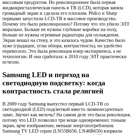
массовым продуктом. Но революционнее была первая
жидкокристаллическая панель в ТВ (LCD), которая заняла
громадный экран и сделала его плоским. Philco и Sharp
первыми запустили LCD-ТВ в массовое производство.
Почему это было революционно? Потому что это убило ЭЛТ
морально. Больше не нужны глубокие коробки на полу,
больше не нужны огромные радиаторы для охлаждения.
Экран вешал на стену, и это казалось чудом. Качество было
хуже (градации, углы обзора, контрастность), но удобство
перевесило. Это была революция юзер-экспириенса, а не
технологии. И она сработала: к 2010 году ЭЛТ практически
исчезли.
Samsung LED и переход на
светодиодную подсветку: когда
контрастность стала религией
В 2009 году Samsung выпустил первый LCD-ТВ со
светодиодной (LED) подсветкой вместо люминесцентных
ламп. Звучит как мелочь? На самом деле это была революция,
потому что LED позволил три вещи одновременно: тоньше
экран, ярче изображение, меньше энергопотребления.
Samsung TV LED серии (LN55B650, LN46B650) взорвали