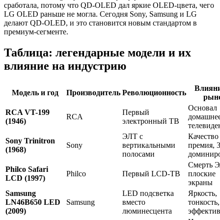
сработала, потому что QD-OLED дал яркие OLED-цвета, чего
LG OLED раньше не могла. Сегодня Sony, Samsung и LG
делают QD-OLED, и это становится новым стандартом в
премиум-сегменте.
Таблица: легендарные модели и их
влияние на индустрию
Влияни
Модель и год
Производитель
Революционность
рын
Основал
RCA VT-199
Первый
RCA
домашне
(1946)
электронный ТВ
телевиде
ЭЛТ с
Качество
Sony Trinitron
Sony
вертикальными
премия, 3
(1968)
полосами
доминир
Смерть Э
Philco Safari
Philco
Первый LCD-ТВ
плоские
LCD (1997)
экраны
Samsung
LED подсветка
Яркость,
LN46B650 LED
Samsung
вместо
тонкость,
(2009)
люминесцента
эффектив