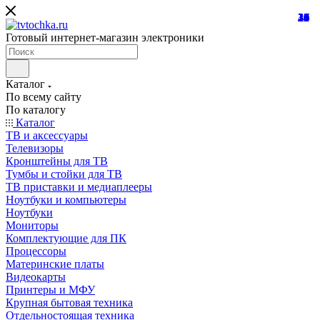
21
24
10
39
10
25
18
32
24
31
15
45
26
16
12
27
7
8
7
Готовый интернет-магазин электроники
Каталог
По всему сайту
По каталогу
Каталог
ТВ и аксессуары
Телевизоры
Кронштейны для ТВ
Тумбы и стойки для ТВ
ТВ приставки и медиаплееры
Ноутбуки и компьютеры
Ноутбуки
Мониторы
Комплектующие для ПК
Процессоры
Материнские платы
Видеокарты
Принтеры и МФУ
Крупная бытовая техника
Отдельностоящая техника