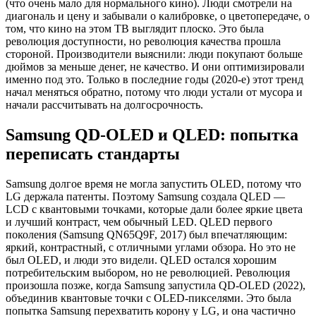
(что очень мало для нормального кино). Люди смотрели на
диагональ и цену и забывали о калибровке, о цветопередаче, о
том, что кино на этом ТВ выглядит плоско. Это была
революция доступности, но революция качества прошла
стороной. Производители выяснили: люди покупают больше
дюймов за меньше денег, не качество. И они оптимизировали
именно под это. Только в последние годы (2020-е) этот тренд
начал меняться обратно, потому что люди устали от мусора и
начали рассчитывать на долгосрочность.
Samsung QD-OLED и QLED: попытка
переписать стандарты
Samsung долгое время не могла запустить OLED, потому что
LG держала патенты. Поэтому Samsung создала QLED —
LCD с квантовыми точками, которые дали более яркие цвета
и лучший контраст, чем обычный LED. QLED первого
поколения (Samsung QN65Q9F, 2017) был впечатляющим:
яркий, контрастный, с отличными углами обзора. Но это не
был OLED, и люди это видели. QLED остался хорошим
потребительским выбором, но не революцией. Революция
произошла позже, когда Samsung запустила QD-OLED (2022),
объединив квантовые точки с OLED-пикселями. Это была
попытка Samsung перехватить корону у LG, и она частично