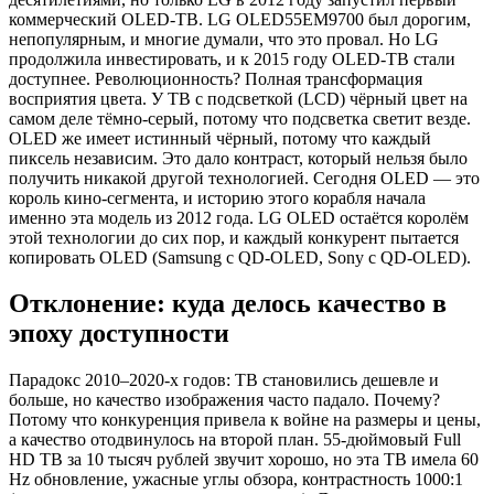
коммерческий OLED-ТВ. LG OLED55EM9700 был дорогим,
непопулярным, и многие думали, что это провал. Но LG
продолжила инвестировать, и к 2015 году OLED-ТВ стали
доступнее. Революционность? Полная трансформация
восприятия цвета. У ТВ с подсветкой (LCD) чёрный цвет на
самом деле тёмно-серый, потому что подсветка светит везде.
OLED же имеет истинный чёрный, потому что каждый
пиксель независим. Это дало контраст, который нельзя было
получить никакой другой технологией. Сегодня OLED — это
король кино-сегмента, и историю этого корабля начала
именно эта модель из 2012 года. LG OLED остаётся королём
этой технологии до сих пор, и каждый конкурент пытается
копировать OLED (Samsung с QD-OLED, Sony с QD-OLED).
Отклонение: куда делось качество в
эпоху доступности
Парадокс 2010–2020-х годов: ТВ становились дешевле и
больше, но качество изображения часто падало. Почему?
Потому что конкуренция привела к войне на размеры и цены,
а качество отодвинулось на второй план. 55-дюймовый Full
HD ТВ за 10 тысяч рублей звучит хорошо, но эта ТВ имела 60
Hz обновление, ужасные углы обзора, контрастность 1000:1