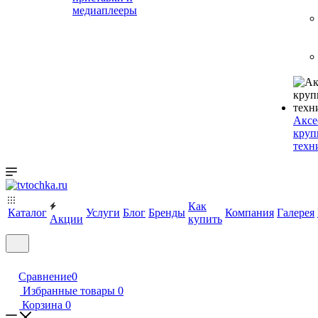
медиаплееры
Аксе
круп
техн
Как
Каталог
Услуги
Блог
Бренды
Компания
Галерея
Акции
купить
Сравнение
0
Избранные товары
0
Корзина
0