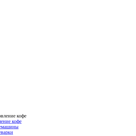
ение кофе
емашины
еварки