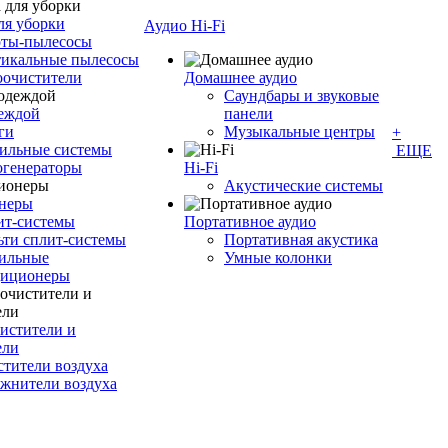
ля уборки
Аудио Hi-Fi
оты-пылесосы
тикальные пылесосы
оочистители
Домашнее аудио
Саундбары и звуковые
деждой
панели
ги
Музыкальные центры
+
ильные системы
ЕЩЕ
огенераторы
Hi-Fi
Акустические системы
неры
ит-системы
Портативное аудио
ти сплит-системы
Портативная акустика
ильные
Умные колонки
диционеры
истители и
ели
тители воздуха
жнители воздуха