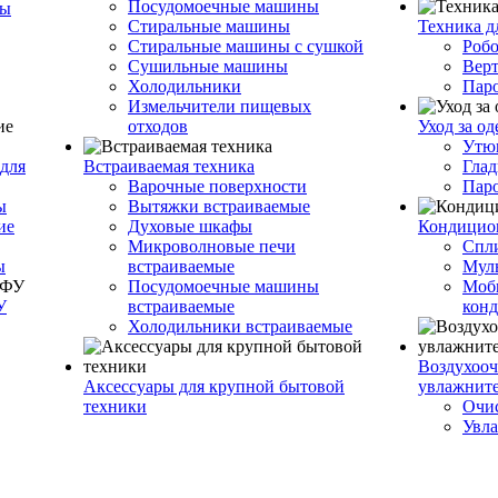
Посудомоечные машины
ры
Стиральные машины
Техника д
Стиральные машины с сушкой
Роб
Сушильные машины
Вер
Холодильники
Пар
Измельчители пищевых
отходов
Уход за о
Утю
для
Встраиваемая техника
Глад
Варочные поверхности
Пар
ы
Вытяжки встраиваемые
ие
Духовые шкафы
Кондицио
Микроволновые печи
Спл
ы
встраиваемые
Муль
Посудомоечные машины
Моб
У
встраиваемые
кон
Холодильники встраиваемые
Воздухооч
Аксессуары для крупной бытовой
увлажнит
техники
Очис
Увла