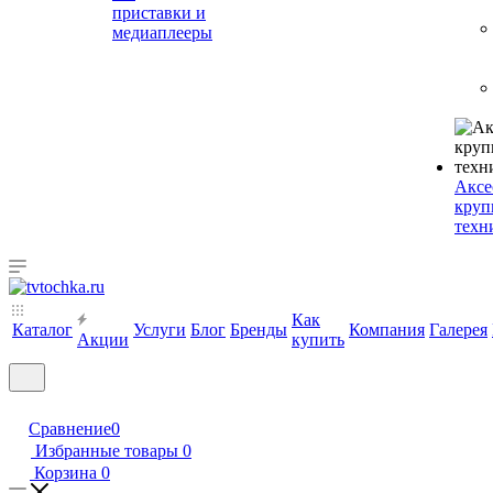
приставки и
медиаплееры
Аксе
круп
техн
Как
Каталог
Услуги
Блог
Бренды
Компания
Галерея
Акции
купить
Сравнение
0
Избранные товары
0
Корзина
0