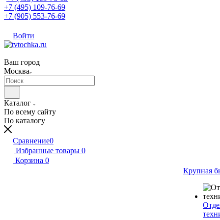
+7 (495) 109-76-69
+7 (905) 553-76-69
Войти
Ваш город
Москва
Каталог
По всему сайту
По каталогу
Сравнение
0
Избранные товары
0
Корзина
0
Крупная б
Отде
техн