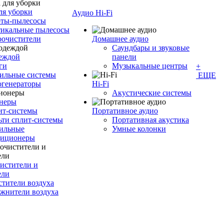
ля уборки
Аудио Hi-Fi
оты-пылесосы
тикальные пылесосы
оочистители
Домашнее аудио
Саундбары и звуковые
деждой
панели
ги
Музыкальные центры
+
ильные системы
ЕЩЕ
огенераторы
Hi-Fi
Акустические системы
неры
ит-системы
Портативное аудио
ти сплит-системы
Портативная акустика
ильные
Умные колонки
диционеры
истители и
ели
тители воздуха
жнители воздуха