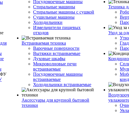
Посудомоечные машины
ры
Стиральные машины
Техника д
Стиральные машины с сушкой
Роб
Сушильные машины
Вер
Холодильники
Пар
Измельчители пищевых
отходов
Уход за о
Утю
для
Встраиваемая техника
Глад
Варочные поверхности
Пар
ы
Вытяжки встраиваемые
ие
Духовые шкафы
Кондицио
Микроволновые печи
Спл
ы
встраиваемые
Муль
Посудомоечные машины
Моб
У
встраиваемые
кон
Холодильники встраиваемые
Воздухооч
Аксессуары для крупной бытовой
увлажнит
техники
Очис
Увла