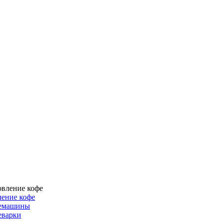
ение кофе
емашины
еварки