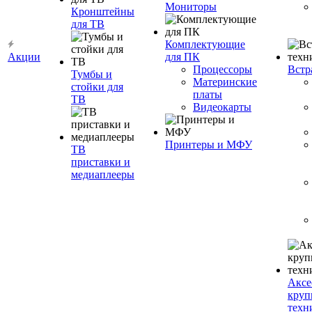
Мониторы
Кронштейны
для ТВ
Комплектующие
Акции
для ПК
Процессоры
Встр
Тумбы и
Материнские
стойки для
платы
ТВ
Видеокарты
Принтеры и МФУ
ТВ
приставки и
медиаплееры
Аксе
круп
техн