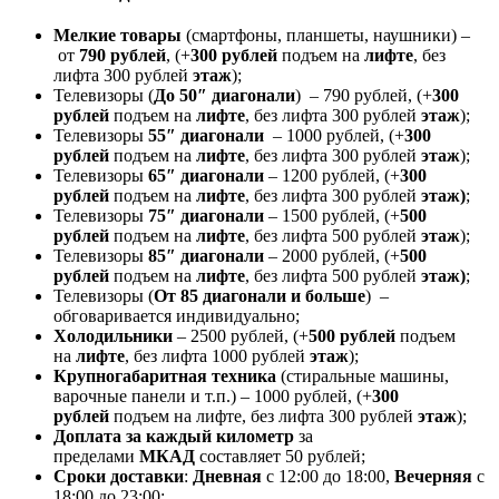
Мелкие товары
(смартфоны, планшеты, наушники) –
от
790 рублей
, (+
300 рублей
подъем на
лифте
, без
лифта 300 рублей
этаж
);
Телевизоры (
До 50″ диагонали
) – 790 рублей, (+
300
рублей
подъем на
лифте
, без лифта 300 рублей
этаж
);
Телевизоры
55″ диагонали
– 1000 рублей, (+
300
рублей
подъем на
лифте
, без лифта 300 рублей
этаж
);
Телевизоры
65″ диагонали
– 1200 рублей, (+
300
рублей
подъем на
лифте
, без лифта 300 рублей
этаж)
;
Телевизоры
75″ диагонали
– 1500 рублей, (+
500
рублей
подъем на
лифте
, без лифта 500 рублей
этаж
);
Телевизоры
85″ диагонали
– 2000 рублей, (+
500
рублей
подъем на
лифте
, без лифта 500 рублей
этаж)
;
Телевизоры (
От 85 диагонали и больше
) –
обговаривается индивидуально;
Холодильники
– 2500 рублей, (+
500 рублей
подъем
на
лифте
, без лифта 1000 рублей
этаж
);
Крупногабаритная техника
(стиральные машины,
варочные панели и т.п.) – 1000 рублей, (+
300
рублей
подъем на лифте, без лифта 300 рублей
этаж
);
Доплата за каждый километр
за
пределами
МКАД
составляет 50 рублей;
Сроки доставки
:
Дневная
с 12:00 до 18:00,
Вечерняя
с
18:00 до 23:00;