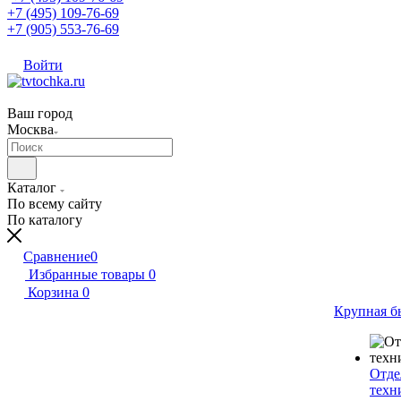
+7 (495) 109-76-69
+7 (905) 553-76-69
Войти
Ваш город
Москва
Каталог
По всему сайту
По каталогу
Сравнение
0
Избранные товары
0
Корзина
0
Крупная б
Отде
техн