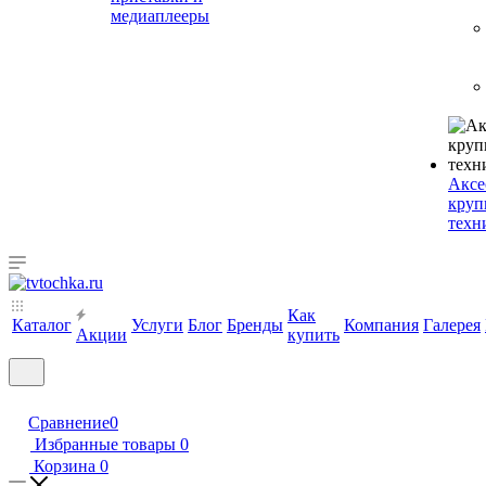
медиаплееры
Аксе
круп
техн
Как
Каталог
Услуги
Блог
Бренды
Компания
Галерея
Акции
купить
Сравнение
0
Избранные товары
0
Корзина
0