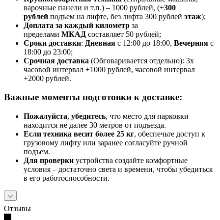
варочные панели и т.п.) – 1000 рублей, (+
300
рублей
подъем на лифте, без лифта 300 рублей
этаж
);
Доплата за каждый километр
за
пределами
МКАД
составляет 50 рублей;
Сроки доставки
:
Дневная
с 12:00 до 18:00,
Вечерняя
с
18:00 до 23:00;
Срочная доставк
а
(Обговаривается отдельно): 3х
часовой интервал +1000 рублей, часовой интервал
+2000 рублей.
Важные моменты подготовки к доставке:
Пожалуйста
,
убедитесь
, что место для парковки
находится не далее 30 метров от подъезда.
Если техника весит более 25 кг
, обеспечьте доступ к
грузовому лифту или заранее согласуйте ручной
подъем.
Для проверки
устройства создайте комфортные
условия – достаточно света и времени, чтобы убедиться
в его работоспособности.
Отзывы