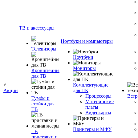
ТВ и аксессуары
Ноутбуки и компьютеры
Телевизоры
Ноутбуки
Мониторы
Кронштейны
для ТВ
Комплектующие
Акции
для ПК
Процессоры
Встр
Тумбы и
Материнские
стойки для
платы
ТВ
Видеокарты
Принтеры и МФУ
ТВ
приставки и