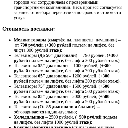
городов мы сотрудничаем с проверенными
транспортными компаниями. Весь процесс согласуется
заранее: от выбора перевозчика до сроков и стоимости
услуг.
Стоимость доставки:
Мелкие товары
(смартфоны, планшеты, наушники) –
от
790 рублей
, (+
300 рублей
подъем на
лифте
, без
лифта 300 рублей
этаж
);
Телевизоры (
До 50″ диагонали
) – 790 рублей, (+
300
рублей
подъем на
лифте
, без лифта 300 рублей
этаж
);
Телевизоры
55″ диагонали
– 1000 рублей, (+
300
рублей
подъем на
лифте
, без лифта 300 рублей
этаж
);
Телевизоры
65″ диагонали
– 1200 рублей, (+
300
рублей
подъем на
лифте
, без лифта 300 рублей
этаж)
;
Телевизоры
75″ диагонали
– 1500 рублей, (+
500
рублей
подъем на
лифте
, без лифта 500 рублей
этаж
);
Телевизоры
85″ диагонали
– 2000 рублей, (+
500
рублей
подъем на
лифте
, без лифта 500 рублей
этаж)
;
Телевизоры (
От 85 диагонали и больше
) –
обговаривается индивидуально;
Холодильники
– 2500 рублей, (+
500 рублей
подъем
на
лифте
, без лифта 1000 рублей
этаж
);
Крупногабаритная техника
(стиральные машины,