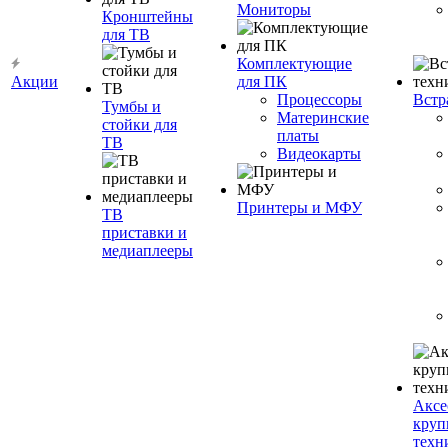
Мониторы
Кронштейны
для ТВ
Комплектующие
Акции
для ПК
Процессоры
Встр
Тумбы и
Материнские
стойки для
платы
ТВ
Видеокарты
Принтеры и МФУ
ТВ
приставки и
медиаплееры
Аксе
круп
техн