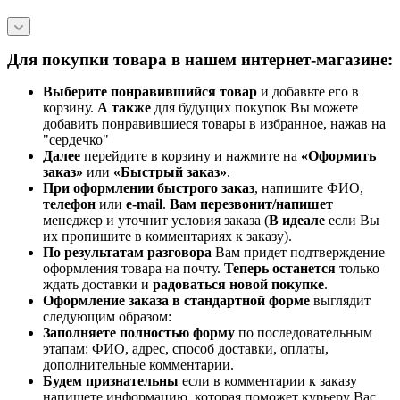
Для покупки товара в нашем интернет-магазине:
Выберите понравившийся товар
и добавьте его в
корзину.
А также
для будущих покупок Вы можете
добавить понравившиеся товары в избранное, нажав на
"сердечко"
Далее
перейдите в корзину и нажмите на
«Оформить
заказ»
или
«Быстрый заказ»
.
При оформлении быстрого заказ
, напишите ФИО,
телефон
или
e-mail
.
Вам перезвонит/напишет
менеджер и уточнит условия заказа (
В идеале
если Вы
их пропишите в комментариях к заказу).
По результатам разговора
Вам придет подтверждение
оформления товара на почту.
Теперь
останется
только
ждать доставки и
радоваться новой покупке
.
Оформление заказа в стандартной
форме
выглядит
следующим образом:
Заполняете полностью форму
по последовательным
этапам: ФИО, адрес, способ доставки, оплаты,
дополнительные комментарии.
Будем признательны
если в комментарии к заказу
напишете информацию, которая поможет курьеру Вас