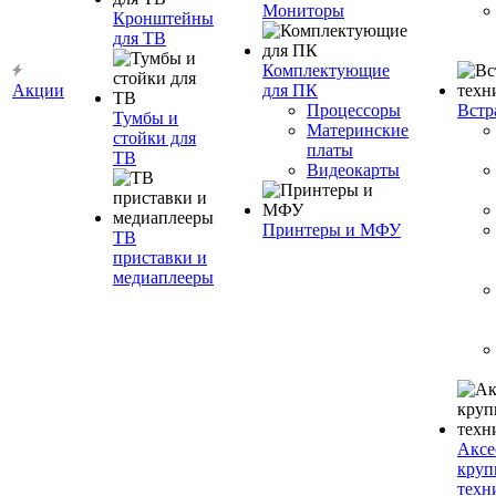
Мониторы
Кронштейны
для ТВ
Комплектующие
Акции
для ПК
Процессоры
Встр
Тумбы и
Материнские
стойки для
платы
ТВ
Видеокарты
Принтеры и МФУ
ТВ
приставки и
медиаплееры
Аксе
круп
техн