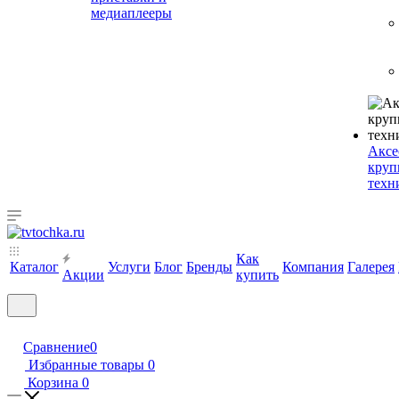
медиаплееры
Аксе
круп
техн
Как
Каталог
Услуги
Блог
Бренды
Компания
Галерея
Акции
купить
Сравнение
0
Избранные товары
0
Корзина
0