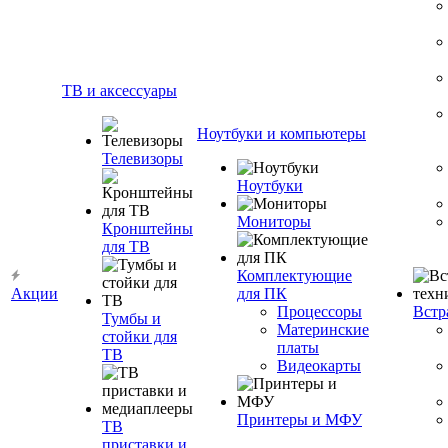
ТВ и аксессуары
Ноутбуки и компьютеры
Телевизоры
Ноутбуки
Мониторы
Кронштейны
для ТВ
Комплектующие
Акции
для ПК
Процессоры
Встр
Тумбы и
Материнские
стойки для
платы
ТВ
Видеокарты
Принтеры и МФУ
ТВ
приставки и