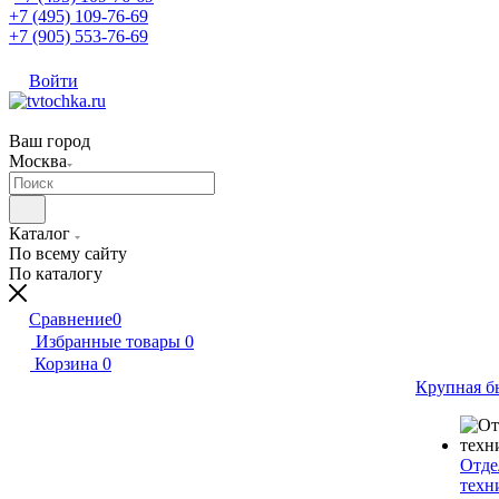
+7 (495) 109-76-69
+7 (905) 553-76-69
Войти
Ваш город
Москва
Каталог
По всему сайту
По каталогу
Сравнение
0
Избранные товары
0
Корзина
0
Крупная б
Отде
техн