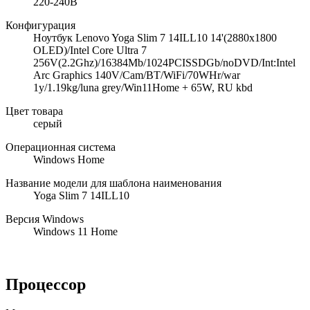
220-240В
Конфигурация
Ноутбук Lenovo Yoga Slim 7 14ILL10 14'(2880x1800
OLED)/Intel Core Ultra 7
256V(2.2Ghz)/16384Mb/1024PCISSDGb/noDVD/Int:Intel
Arc Graphics 140V/Cam/BT/WiFi/70WHr/war
1y/1.19kg/luna grey/Win11Home + 65W, RU kbd
Цвет товара
серый
Операционная система
Windows Home
Название модели для шаблона наименования
Yoga Slim 7 14ILL10
Версия Windows
Windows 11 Home
Процессор