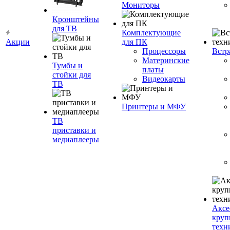
Мониторы
Кронштейны
для ТВ
Комплектующие
Акции
для ПК
Процессоры
Встр
Материнские
Тумбы и
платы
стойки для
Видеокарты
ТВ
Принтеры и МФУ
ТВ
приставки и
медиаплееры
Аксе
круп
техн